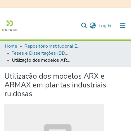
(current)
Log In
Home
Repositório Institucional EESC
Communities & Collections
Teses e Dissertações (BDTD USP)
Utilização dos modelos ARX e ARMAX em plantas industriais ruidosas
All of DSpace
Statistics
Utilização dos modelos ARX e
ARMAX em plantas industriais
ruidosas