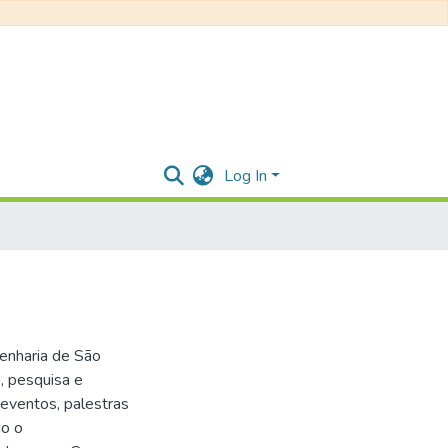
Log In
genharia de São
, pesquisa e
eventos, palestras
do o