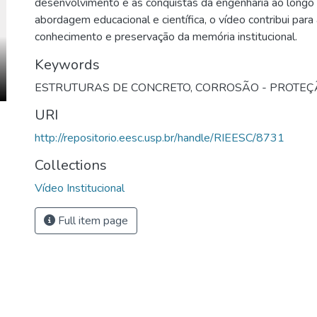
desenvolvimento e as conquistas da engenharia ao long
abordagem educacional e científica, o vídeo contribui par
conhecimento e preservação da memória institucional.
Keywords
ESTRUTURAS DE CONCRETO
,
CORROSÃO - PROTEÇ
URI
http://repositorio.eesc.usp.br/handle/RIEESC/8731
Collections
Vídeo Institucional
Full item page