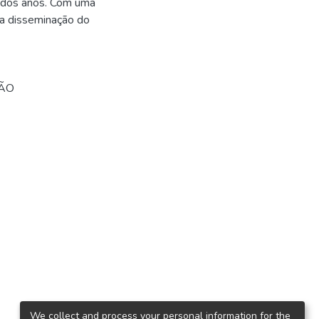
o dos anos. Com uma
a a disseminação do
ÃO
We collect and process your personal information for the