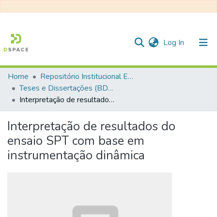
(current)
Log In
Home
Repositório Institucional EESC
Communities & Collections
Teses e Dissertações (BDTD USP)
Interpretação de resultados do ensaio SPT com base em instrumentação dinâmica
All of DSpace
Statistics
Interpretação de resultados do
ensaio SPT com base em
instrumentação dinâmica