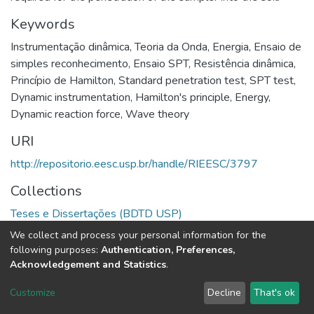
Keywords
Instrumentação dinâmica
,
Teoria da Onda
,
Energia
,
Ensaio de
simples reconhecimento
,
Ensaio SPT
,
Resistência dinâmica
,
Princípio de Hamilton
,
Standard penetration test
,
SPT test
,
Dynamic instrumentation
,
Hamilton's principle
,
Energy
,
Dynamic reaction force
,
Wave theory
URI
http://repositorio.eesc.usp.br/handle/RIEESC/3797
Collections
Teses e Dissertações (BDTD USP)
We collect and process your personal information for the
Full item page
following purposes:
Authentication, Preferences,
Acknowledgement and Statistics
.
DSpace software
copyright © 2002-2026
LYRASIS
Customize
Decline
That's ok
Cookie settings
Send Feedback