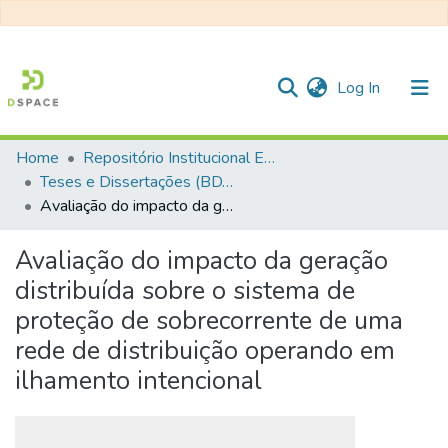
(current)
Log In
Home
Repositório Institucional EESC
Communities & Collections
Teses e Dissertações (BDTD USP)
Avaliação do impacto da geração distribuída sobre o sistema de proteção de sobrecorrente de uma rede de distribuição operando em ilhamento intencional
All of DSpace
Statistics
Avaliação do impacto da geração
distribuída sobre o sistema de
proteção de sobrecorrente de uma
rede de distribuição operando em
ilhamento intencional