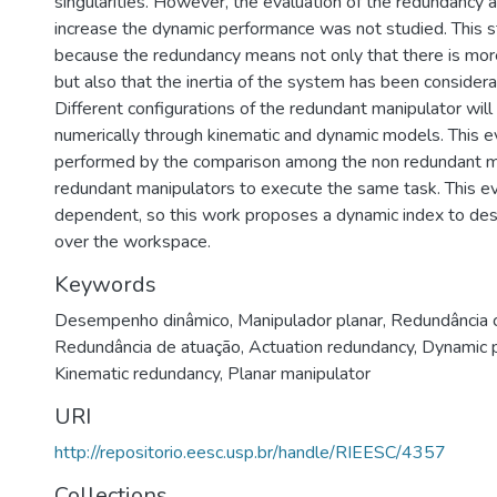
singularities. However, the evaluation of the redundancy 
increase the dynamic performance was not studied. This stu
because the redundancy means not only that there is more
but also that the inertia of the system has been considera
Different configurations of the redundant manipulator wil
numerically through kinematic and dynamic models. This e
performed by the comparison among the non redundant m
redundant manipulators to execute the same task. This eva
dependent, so this work proposes a dynamic index to de
over the workspace.
Keywords
Desempenho dinâmico
,
Manipulador planar
,
Redundância 
Redundância de atuação
,
Actuation redundancy
,
Dynamic 
Kinematic redundancy
,
Planar manipulator
URI
http://repositorio.eesc.usp.br/handle/RIEESC/4357
Collections