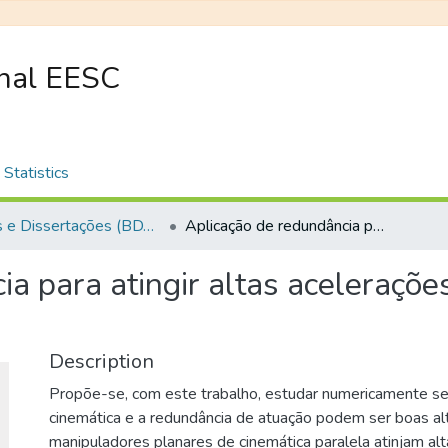
onal EESC
Statistics
Teses e Dissertações (BDTD USP)
Aplicação de redundância para atingir altas acelerações com manipuladores robóticos planares
ia para atingir altas aceleraçõ
Description
Propõe-se, com este trabalho, estudar numericamente se
cinemática e a redundância de atuação podem ser boas al
manipuladores planares de cinemática paralela atinjam alt