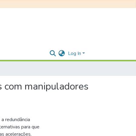
Log In
es com manipuladores
 a redundância
ternativas para que
as acelerações.