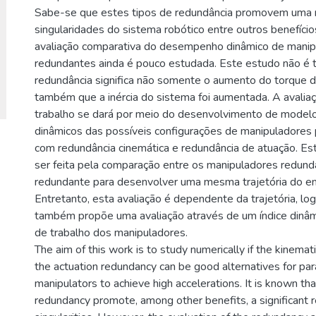
Sabe-se que estes tipos de redundância promovem uma 
singularidades do sistema robótico entre outros benefício
avaliação comparativa do desempenho dinâmico de manip
redundantes ainda é pouco estudada. Este estudo não é tri
redundância significa não somente o aumento do torque d
também que a inércia do sistema foi aumentada. A avalia
trabalho se dará por meio do desenvolvimento de modelo
dinâmicos das possíveis configurações de manipuladores 
com redundância cinemática e redundância de atuação. Es
ser feita pela comparação entre os manipuladores redund
redundante para desenvolver uma mesma trajetória do en
Entretanto, esta avaliação é dependente da trajetória, lo
também propõe uma avaliação através de um índice dinâm
de trabalho dos manipuladores.
The aim of this work is to study numerically if the kinema
the actuation redundancy can be good alternatives for para
manipulators to achieve high accelerations. It is known th
redundancy promote, among other benefits, a significant r