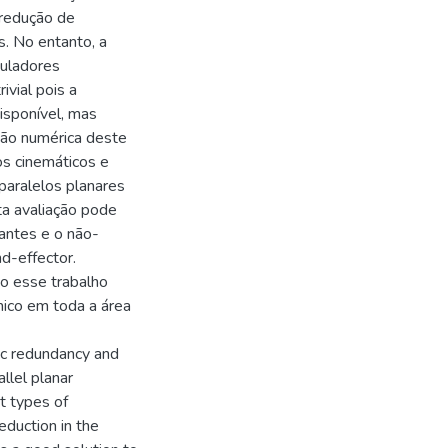
redução de
s. No entanto, a
uladores
vial pois a
isponível, mas
ção numérica deste
s cinemáticos e
paralelos planares
ta avaliação pode
antes e o não-
d-effector.
go esse trabalho
ico em toda a área
tic redundancy and
llel planar
at types of
eduction in the