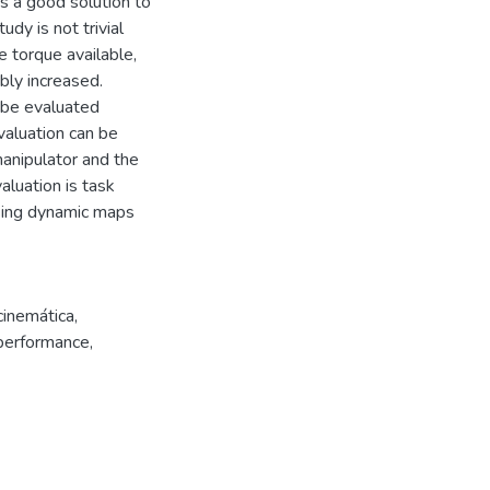
as a good solution to
dy is not trivial
 torque available,
bly increased.
l be evaluated
valuation can be
anipulator and the
luation is task
sing dynamic maps
cinemática
,
performance
,