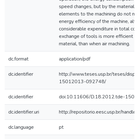
speed changes, but by the material re
elements to the machining do not neg
energy efficiency of the machine, al
considerable expenditure in total con
exchange of tools is more efficient 
material, than when air machining.
dc.format
application/pdf
dc.identifier
http://www.teses.usp.br/teses/disp
15012013-092748/
dc.identifier
doi:10.11606/D.18.2012.tde-150
dc.identifier.uri
http://repositorio.eesc.usp.br/hand
dc.language
pt