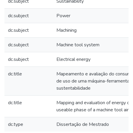
dc.subject
Sustainability
dc.subject
Power
dc.subject
Machining
dc.subject
Machine tool system
dc.subject
Electrical energy
dc.title
Mapeamento e avaliação do consumo 
de uso de uma máquina-ferramenta v
sustentabilidade
dc.title
Mapping and evaluation of energy co
useable phase of a machine tool aimin
dc.type
Dissertação de Mestrado