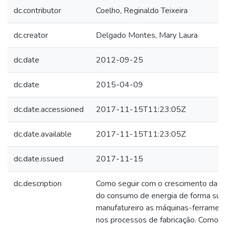
dc.contributor
Coelho, Reginaldo Teixeira
dc.creator
Delgado Montes, Mary Laura
dc.date
2012-09-25
dc.date
2015-04-09
dc.date.accessioned
2017-11-15T11:23:05Z
dc.date.available
2017-11-15T11:23:05Z
dc.date.issued
2017-11-15
dc.description
Como seguir com o crescimento da in
do consumo de energia de forma sus
manufatureiro as máquinas-ferramen
nos processos de fabricação. Como 