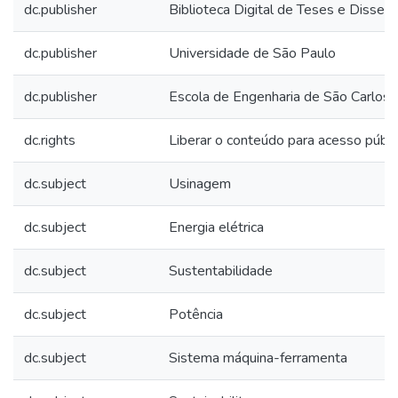
dc.publisher
Biblioteca Digital de Teses e Disse
dc.publisher
Universidade de São Paulo
dc.publisher
Escola de Engenharia de São Carlos
dc.rights
Liberar o conteúdo para acesso públi
dc.subject
Usinagem
dc.subject
Energia elétrica
dc.subject
Sustentabilidade
dc.subject
Potência
dc.subject
Sistema máquina-ferramenta