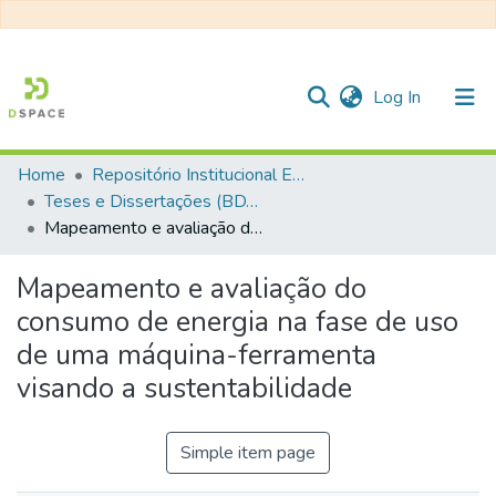
(current)
Log In
Home
Repositório Institucional EESC
Communities & Collections
Teses e Dissertações (BDTD USP)
Mapeamento e avaliação do consumo de energia na fase de uso de uma máquina-ferramenta visando a sustentabilidade
All of DSpace
Statistics
Mapeamento e avaliação do
consumo de energia na fase de uso
de uma máquina-ferramenta
visando a sustentabilidade
Simple item page