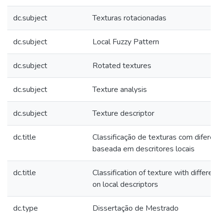
dc.subject
Texturas rotacionadas
dc.subject
Local Fuzzy Pattern
dc.subject
Rotated textures
dc.subject
Texture analysis
dc.subject
Texture descriptor
dc.title
Classificação de texturas com difere
baseada em descritores locais
dc.title
Classification of texture with differe
on local descriptors
dc.type
Dissertação de Mestrado