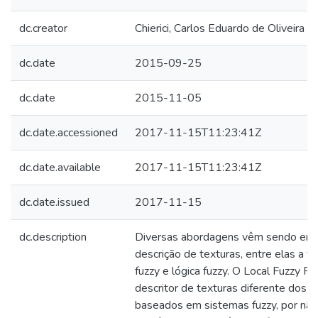
dc.creator
Chierici, Carlos Eduardo de Oliveira
dc.date
2015-09-25
dc.date
2015-11-05
dc.date.accessioned
2017-11-15T11:23:41Z
dc.date.available
2017-11-15T11:23:41Z
dc.date.issued
2017-11-15
dc.description
Diversas abordagens vêm sendo emp
descrição de texturas, entre elas a t
fuzzy e lógica fuzzy. O Local Fuzzy P
descritor de texturas diferente dos
baseados em sistemas fuzzy, por não u