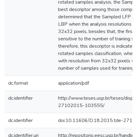
rotated samples analysis, the Sampl
best descriptor among those compar
determined that the Sampled LFP on
LBP when the analysis resolutions ar
32x32 pixels, besides that, the first 
sensitive to the number of training sa
therefore, this descriptor is indicated
rotated samples classification, where 
with resolution from 32x32 pixels wh
number of samples used for training.
dc.format
application/pdf
dc.identifier
http://www.teses.usp.br/teses/disp
27102015-103555/
dc.identifier
doi:10.11606/D.18.2015.tde-271
dc.identifier.uri
http://repositorio.eesc.usp.br/hand