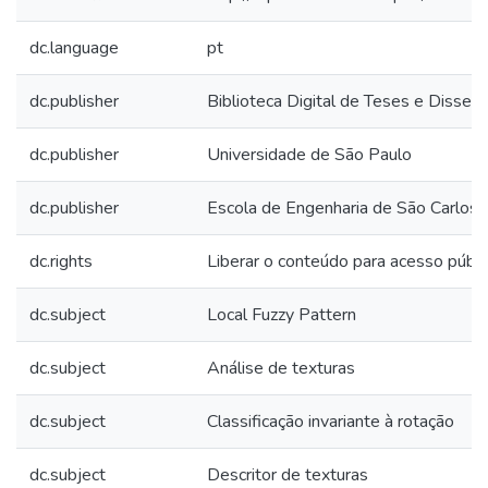
dc.language
pt
dc.publisher
Biblioteca Digital de Teses e Disse
dc.publisher
Universidade de São Paulo
dc.publisher
Escola de Engenharia de São Carlos
dc.rights
Liberar o conteúdo para acesso públi
dc.subject
Local Fuzzy Pattern
dc.subject
Análise de texturas
dc.subject
Classificação invariante à rotação
dc.subject
Descritor de texturas