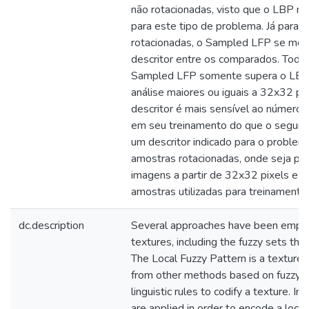
não rotacionadas, visto que o LBP mo
para este tipo de problema. Já para 
rotacionadas, o Sampled LFP se mos
descritor entre os comparados. Todavi
Sampled LFP somente supera o LBP 
análise maiores ou iguais a 32x32 pix
descritor é mais sensível ao número
em seu treinamento do que o segundo
um descritor indicado para o problema
amostras rotacionadas, onde seja pos
imagens a partir de 32x32 pixels e 
amostras utilizadas para treinamento
dc.description
Several approaches have been emplo
textures, including the fuzzy sets theo
The Local Fuzzy Pattern is a texture d
from other methods based on fuzzy 
linguistic rules to codify a texture. I
are applied in order to encode a local