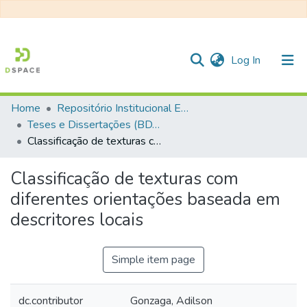
(current)
Log In
Home
Repositório Institucional EESC
Communities & Collections
Teses e Dissertações (BDTD USP)
Classificação de texturas com diferentes orientações baseada em descritores locais
All of DSpace
Statistics
Classificação de texturas com
diferentes orientações baseada em
descritores locais
Simple item page
dc.contributor
Gonzaga, Adilson