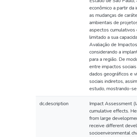
Estado de São Paulo, 
econômico a partir da
as mudanças de caráte
ambientais de projetos
aspectos cumulativos 
limitado a sua capacid
Avaliação de Impactos 
considerando a implan
para a região. De mod
entre impactos sociais
dados geográficos e vi
sociais indiretos, as
estudo, mostrando-se 
dc.description
Impact Assessment (IA)
cumulative effects. He
from large developmen
receive different deve
socioenvironmental ch