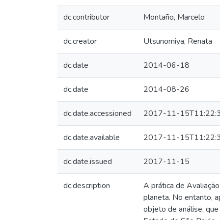
dc.contributor
Montaño, Marcelo
dc.creator
Utsunomiya, Renata
dc.date
2014-06-18
dc.date
2014-08-26
dc.date.accessioned
2017-11-15T11:22:
dc.date.available
2017-11-15T11:22:
dc.date.issued
2017-11-15
dc.description
A prática de Avaliaçã
planeta. No entanto, a
objeto de análise, qu