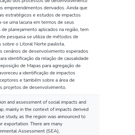
ificação dos processos de desenvolvimento
seus empreendimentos derivados. Ainda que
is estratégicos e estudos de impactos
fica-se uma lacuna em termos de seus
s de planejamento aplicados na região, tem
nte pesquisa se utiliza de métodos de
 sobre o Litoral Norte paulista,
os cenários de desenvolvimento esperados
ra identificação da relação de causalidade
Sobreposição de Mapas para agregação de
avoreceu a identificação de impactos
receptores e também sobre a área de
es projetos de desenvolvimento.
ation and assessment of social impacts and
p, mainly in the context of impacts derived
se study, as the region was announced to
for exportation. There are many
ironmental Assessment (SEA),