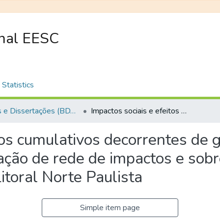
onal EESC
Statistics
Teses e Dissertações (BDTD USP)
Impactos sociais e efeitos cumulativos decorrentes de grandes projetos de desenvolvimento: aplicação de rede de impactos e sobreposição de mapas em estudo de caso para o Litoral Norte Paulista
tos cumulativos decorrentes de 
ação de rede de impactos e so
itoral Norte Paulista
Simple item page