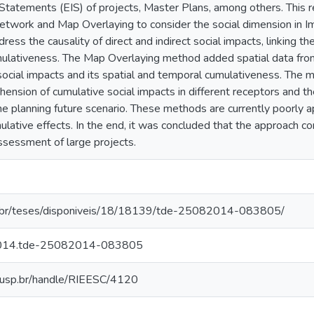
tatements (EIS) of projects, Master Plans, among others. This re
Network and Map Overlaying to consider the social dimension i
ss the causality of direct and indirect social impacts, linking th
lativeness. The Map Overlaying method added spatial data from d
cial impacts and its spatial and temporal cumulativeness. The main
hension of cumulative social impacts in different receptors and the
e planning future scenario. These methods are currently poorly 
ulative effects. In the end, it was concluded that the approach co
ssessment of large projects.
p.br/teses/disponiveis/18/18139/tde-25082014-083805/
2014.tde-25082014-083805
sc.usp.br/handle/RIEESC/4120