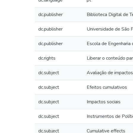
dc.language
pt
dc.publisher
Biblioteca Digital de
dc.publisher
Universidade de São 
dc.publisher
Escola de Engenharia 
dc.rights
Liberar o conteúdo par
dc.subject
Avaliação de impactos
dc.subject
Efeitos cumulativos
dc.subject
Impactos sociais
dc.subject
Instrumentos de Polít
dc.subject
Cumulative effects