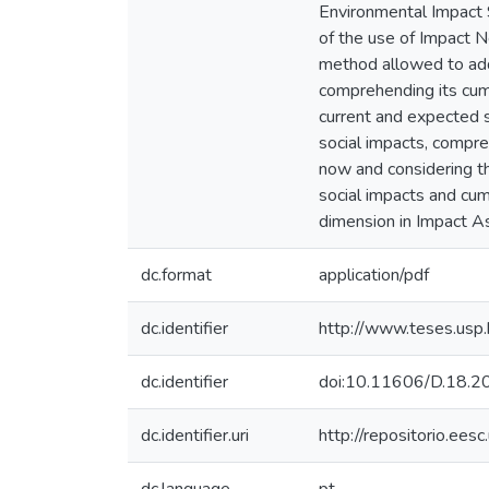
Environmental Impact S
of the use of Impact 
method allowed to addre
comprehending its cumu
current and expected so
social impacts, compre
now and considering th
social impacts and cum
dimension in Impact A
dc.format
application/pdf
dc.identifier
http://www.teses.us
dc.identifier
doi:10.11606/D.18.
dc.identifier.uri
http://repositorio.ee