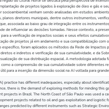
a região do Litoral Norte se destaca pela perspectiva de intens
 implantação de projetos ligados à exploração de óleo e gás e 
r socioambiental venham sendo analisadas em estudos ambienta
, planos diretores municipais, dentre outros instrumentos, veri
que, associada ao baixo grau de integração entre os instrumento
ade de influenciar as decisões tomadas. Nesse contexto, a prese
para a verificação de impactos sociais e seus efeitos cumulativos
tação de projetos já em andamento e sua compatibilização com 
o específico, foram aplicados os métodos da Rede de Impactos pa
 diretos e indiretos e verificação de sua cumulatividade, e da 
sualização de sua distribuição espacial. A metodologia adotada f
sim como a compreensão de sua cumulatividade sobre diferentes 
útil para a inserção da dimensão social na AI voltada para grand
 practice has different inadequacies, especially about identific
nce, there is the demand of exploring methods for minding this ga
t projects in Brazil. The North Coast of São Paulo was used a ca
lopment projects related to oil and gas exploitation and logistic 
anges predicted by different instruments such as Strategic Env