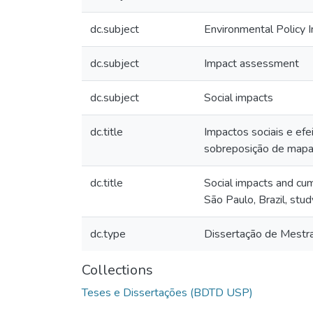
dc.subject
Environmental Policy 
dc.subject
Impact assessment
dc.subject
Social impacts
dc.title
Impactos sociais e ef
sobreposição de mapas
dc.title
Social impacts and cum
São Paulo, Brazil, stu
dc.type
Dissertação de Mestr
Collections
Teses e Dissertações (BDTD USP)