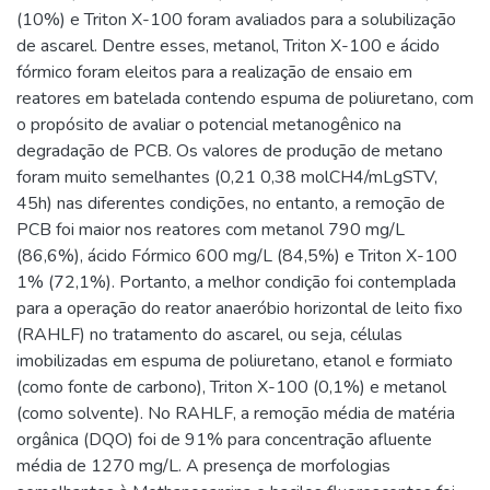
(10%) e Triton X-100 foram avaliados para a solubilização
de ascarel. Dentre esses, metanol, Triton X-100 e ácido
fórmico foram eleitos para a realização de ensaio em
reatores em batelada contendo espuma de poliuretano, com
o propósito de avaliar o potencial metanogênico na
degradação de PCB. Os valores de produção de metano
foram muito semelhantes (0,21 0,38 molCH4/mLgSTV,
45h) nas diferentes condições, no entanto, a remoção de
PCB foi maior nos reatores com metanol 790 mg/L
(86,6%), ácido Fórmico 600 mg/L (84,5%) e Triton X-100
1% (72,1%). Portanto, a melhor condição foi contemplada
para a operação do reator anaeróbio horizontal de leito fixo
(RAHLF) no tratamento do ascarel, ou seja, células
imobilizadas em espuma de poliuretano, etanol e formiato
(como fonte de carbono), Triton X-100 (0,1%) e metanol
(como solvente). No RAHLF, a remoção média de matéria
orgânica (DQO) foi de 91% para concentração afluente
média de 1270 mg/L. A presença de morfologias