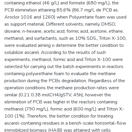
containing ethanol (46 g/L) and formate (680 mg/L), the
PCB elimination attaining 85.6% (86.7 mg/L de PCB as
Aroclor 1016 and 1260) when Polyuretane foam was used
as support material. Different solvents, namely DMSO,
dioxane, n-hexane, acetic acid, formic acid, acetone, ethane,
methanol, and surfactants, such as 10% SDS,, Triton X-100,
were evaluated aiming o determine the better condition to
solubilize ascarel. According to the results of such
experiments, methanol, formic acid and Triton X-100 were
selected for carrying out the batch experiments in reactors
containing polyurethane foam to evaluate the methane
production during the PCBs degradation. Regardless of the
operation conditions the methane production rates were
similar (0.21 0.38 molCH4/gSTV, 45h), however the
elimination of PCB was higher in the reactors containing
methanol (790 mg/L), formic acid (600 mg/L) and Triton X-
100 (1%). Therefore, the better condition for treating
ascarel-containing residues in a bench-scale horizontal-flow
immobilized biomass (HAIB) was attained with cells