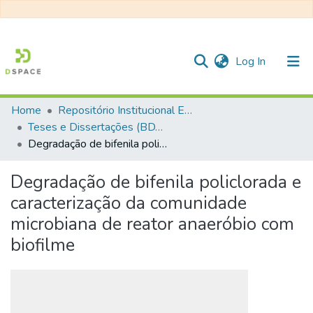
(current)
Log In
Home
Repositório Institucional EESC
Communities & Collections
Teses e Dissertações (BDTD USP)
Degradação de bifenila policlorada e caracterização da comunidade microbiana de reator anaeróbio com biofilme
All of DSpace
Statistics
Degradação de bifenila policlorada e
caracterização da comunidade
microbiana de reator anaeróbio com
biofilme