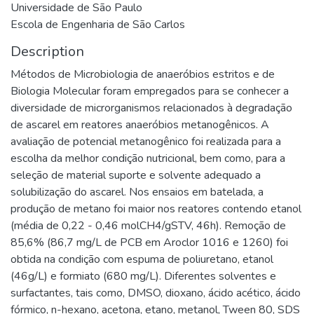
Universidade de São Paulo
Escola de Engenharia de São Carlos
Description
Métodos de Microbiologia de anaeróbios estritos e de
Biologia Molecular foram empregados para se conhecer a
diversidade de microrganismos relacionados à degradação
de ascarel em reatores anaeróbios metanogênicos. A
avaliação de potencial metanogênico foi realizada para a
escolha da melhor condição nutricional, bem como, para a
seleção de material suporte e solvente adequado a
solubilização do ascarel. Nos ensaios em batelada, a
produção de metano foi maior nos reatores contendo etanol
(média de 0,22 - 0,46 molCH4/gSTV, 46h). Remoção de
85,6% (86,7 mg/L de PCB em Aroclor 1016 e 1260) foi
obtida na condição com espuma de poliuretano, etanol
(46g/L) e formiato (680 mg/L). Diferentes solventes e
surfactantes, tais como, DMSO, dioxano, ácido acético, ácido
fórmico, n-hexano, acetona, etano, metanol, Tween 80, SDS