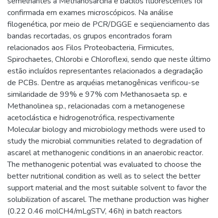
semelhantes à Methanosarcina e bacilos fluorescentes foi
confirmada em exames microscópicos. Na análise
filogenética, por meio de PCR/DGGE e seqüenciamento das
bandas recortadas, os grupos encontrados foram
relacionados aos Filos Proteobacteria, Firmicutes,
Spirochaetes, Chlorobi e Chloroflexi, sendo que neste último
estão incluídos representantes relacionados a degradação
de PCBs. Dentre as arquéias metanogênicas verificou-se
similaridade de 99% e 97% com Methanosaeta sp. e
Methanolinea sp., relacionadas com a metanogenese
acetoclástica e hidrogenotrófica, respectivamente
Molecular biology and microbiology methods were used to
study the microbial communities related to degradation of
ascarel at methanogenic conditions in an anaerobic reactor.
The methanogenic potential was evaluated to choose the
better nutritional condition as well as to select the better
support material and the most suitable solvent to favor the
solubilization of ascarel. The methane production was higher
(0.22 0.46 molCH4/mLgSTV, 46h) in batch reactors