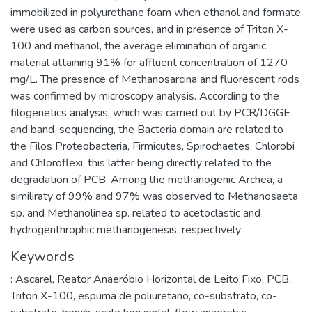
immobilized in polyurethane foam when ethanol and formate
were used as carbon sources, and in presence of Triton X-
100 and methanol, the average elimination of organic
material attaining 91% for affluent concentration of 1270
mg/L. The presence of Methanosarcina and fluorescent rods
was confirmed by microscopy analysis. According to the
filogenetics analysis, which was carried out by PCR/DGGE
and band-sequencing, the Bacteria domain are related to
the Filos Proteobacteria, Firmicutes, Spirochaetes, Chlorobi
and Chloroflexi, this latter being directly related to the
degradation of PCB. Among the methanogenic Archea, a
similiraty of 99% and 97% was observed to Methanosaeta
sp. and Methanolinea sp. related to acetoclastic and
hydrogenthrophic methanogenesis, respectively
Keywords
: Ascarel
,
Reator Anaeróbio Horizontal de Leito Fixo
,
PCB
,
Triton X-100
,
espuma de poliuretano
,
co-substrato
,
co-