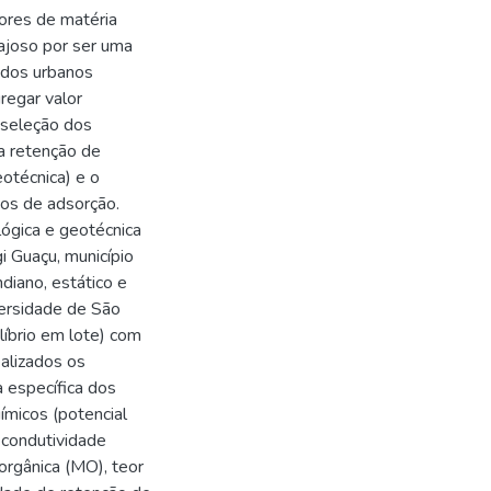
ores de matéria
ajoso por ser uma
lidos urbanos
regar valor
 seleção dos
a retenção de
eotécnica) e o
ios de adsorção.
lógica e geotécnica
i Guaçu, município
diano, estático e
versidade de São
líbrio em lote) com
ealizados os
a específica dos
ímicos (potencial
 condutividade
 orgânica (MO), teor