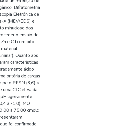
cidade de retenção de
ânico, Difratometria
scopia Eletrônica de
ios-X (MEV/EDS) e
nto minucioso dos
proceder o ensaio de
 Zn e Cd com oito
 material
iminar). Quanto aos
aram características
deradamente ácido
majoritária de cargas
ado pelo PESN (3,6) <
 e uma CTC elevada
 pH ligeiramente
-0,4 a -1,0), MO
29,00 a 75,00 cmolc
presentaram
 que foi confirmado