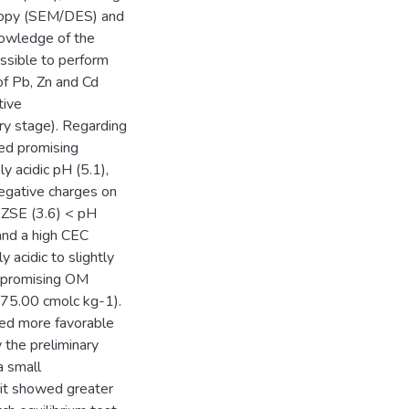
copy (SEM/DES) and
nowledge of the
ssible to perform
of Pb, Zn and Cd
tive
ary stage). Regarding
ted promising
y acidic pH (5.1),
negative charges on
 PZSE (3.6) < pH
and a high CEC
 acidic to slightly
, promising OM
75.00 cmolc kg-1).
ted more favorable
 the preliminary
a small
 it showed greater