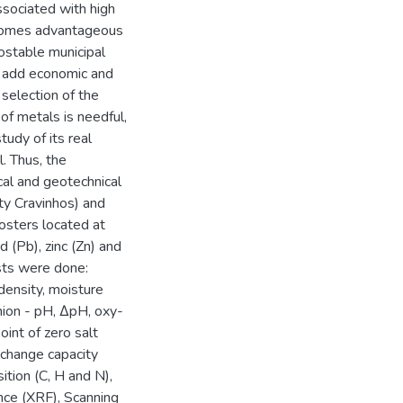
ssociated with high
ecomes advantageous
postable municipal
to add economic and
 selection of the
of metals is needful,
tudy of its real
. Thus, the
cal and geotechnical
ity Cravinhos) and
posters located at
 (Pb), zinc (Zn) and
sts were done:
 density, moisture
nion - pH, ΔpH, oxy-
oint of zero salt
xchange capacity
tion (C, H and N),
nce (XRF), Scanning