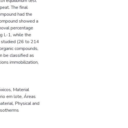
ch equilibrium test
peat. The final
compound had the
e compound showed a
moval percentage
g L-1, while the
 studied (26 to 214
d organic compounds,
an be classified as
ions immobilization,
óxicos
,
Material
brio em lote
,
Áreas
aterial
,
Physical and
isotherms