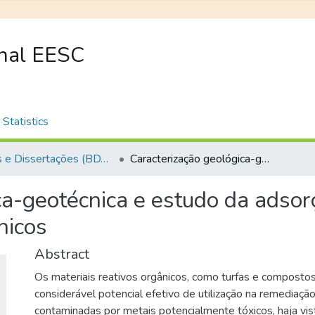
onal EESC
Statistics
Teses e Dissertações (BDTD USP)
Caracterização geológica-geotécnica e estudo da adsorção de Pb, Zn e Cd por turfa e compostos orgânicos
ca-geotécnica e estudo da adsor
nicos
Abstract
Os materiais reativos orgânicos, como turfas e compost
considerável potencial efetivo de utilização na remediaçã
contaminadas por metais potencialmente tóxicos, haja vis