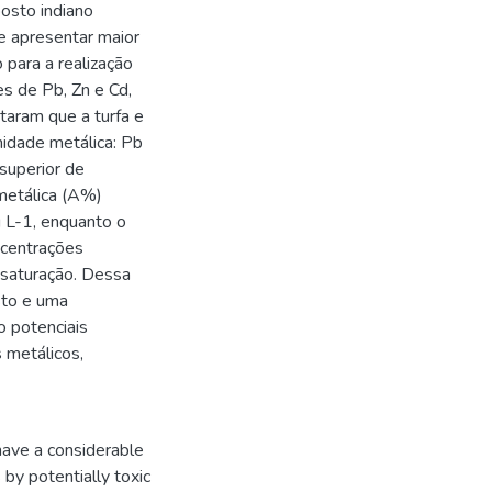
osto indiano
e apresentar maior
para a realização
es de Pb, Zn e Cd,
taram que a turfa e
idade metálica: Pb
superior de
metálica (A%)
 L-1, enquanto o
centrações
 saturação. Dessa
sto e uma
o potenciais
s metálicos,
have a considerable
 by potentially toxic