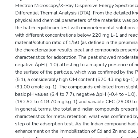
Electron Microscopy/X-Ray Dispersive Energy Spectros
Differential Thermal Analysis (DTA). From the detailed k
physical and chemical parameters of the materials was po
the batch equilibrium test with monoelemental solutions 
with different concentrations below 220 mg L-1 and reac
material/solution ratio of 1/50 (as defined in the prelimin
the characterization results, peat and compounds presen
characteristics for adsorption. The peat showed moderatel
negative ΔpH (-1.0) attesting to a majority presence of 
the surface of the particles, which was confirmed by the
(5.1), a considerably high OM content (520.43 mg kg-1) 
(91.00 cmolc kg-1). The compounds exhibited from slightly
basic pH values (6.4 to 7.7), negative ΔpH (-0.4 to -1.0)
(193.92 to 418.70 mg kg-1) and variable CEC (29.00 to 
In general, terms, the total and indian compounds presen
characteristics for metal retention, what was confirmed by
step of the adsorption test. As the Indian compound had 
enhancement on the immobilization of Cd and Zn and due,