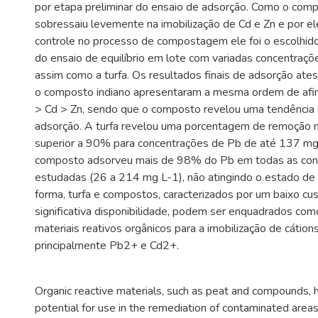
por etapa preliminar do ensaio de adsorção. Como o comp
sobressaiu levemente na imobilização de Cd e Zn e por el
controle no processo de compostagem ele foi o escolhido 
do ensaio de equilíbrio em lote com variadas concentraçõ
assim como a turfa. Os resultados finais de adsorção ates
o composto indiano apresentaram a mesma ordem de afin
> Cd > Zn, sendo que o composto revelou uma tendência 
adsorção. A turfa revelou uma porcentagem de remoção 
superior a 90% para concentrações de Pb de até 137 mg
composto adsorveu mais de 98% do Pb em todas as con
estudadas (26 a 214 mg L-1), não atingindo o estado de
forma, turfa e compostos, caracterizados por um baixo cu
significativa disponibilidade, podem ser enquadrados com
materiais reativos orgânicos para a imobilização de cátion
principalmente Pb2+ e Cd2+.
Organic reactive materials, such as peat and compounds, 
potential for use in the remediation of contaminated areas