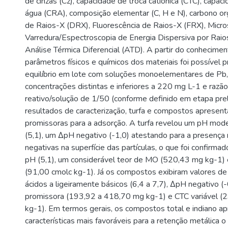
de cinzas (Cz), capacidade de troca catiônica (CTC), capa
água (CRA), composição elementar (C, H e N), carbono org
de Raios-X (DRX), Fluorescência de Raios-X (FRX), Micro
Varredura/Espectroscopia de Energia Dispersiva por Ra
Análise Térmica Diferencial (ATD). A partir do conhecime
parâmetros físicos e químicos dos materiais foi possível 
equilíbrio em lote com soluções monoelementares de Pb,
concentrações distintas e inferiores a 220 mg L-1 e razão
reativo/solução de 1/50 (conforme definido em etapa prel
resultados de caracterização, turfa e compostos apresent
promissoras para a adsorção. A turfa revelou um pH mo
(5,1), um ΔpH negativo (-1,0) atestando para a presença 
negativas na superfície das partículas, o que foi confirm
pH (5,1), um considerável teor de MO (520,43 mg kg-1)
(91,00 cmolc kg-1). Já os compostos exibiram valores de
ácidos a ligeiramente básicos (6,4 a 7,7), ΔpH negativo (
promissora (193,92 a 418,70 mg kg-1) e CTC variável (
kg-1). Em termos gerais, os compostos total e indiano a
características mais favoráveis para a retenção metálica o