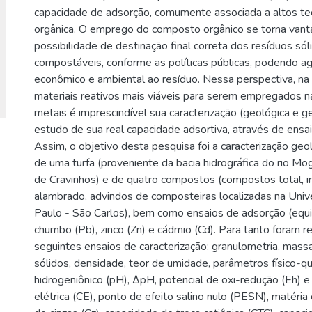
capacidade de adsorção, comumente associada a altos te
orgânica. O emprego do composto orgânico se torna vant
possibilidade de destinação final correta dos resíduos só
compostáveis, conforme as políticas públicas, podendo ag
econômico e ambiental ao resíduo. Nessa perspectiva, na
materiais reativos mais viáveis para serem empregados n
metais é imprescindível sua caracterização (geológica e g
estudo de sua real capacidade adsortiva, através de ensa
Assim, o objetivo desta pesquisa foi a caracterização geo
de uma turfa (proveniente da bacia hidrográfica do rio Mog
de Cravinhos) e de quatro compostos (compostos total, in
alambrado, advindos de composteiras localizadas na Uni
Paulo - São Carlos), bem como ensaios de adsorção (equi
chumbo (Pb), zinco (Zn) e cádmio (Cd). Para tanto foram r
seguintes ensaios de caracterização: granulometria, mass
sólidos, densidade, teor de umidade, parâmetros físico-qu
hidrogeniônico (pH), ΔpH, potencial de oxi-redução (Eh) e
elétrica (CE), ponto de efeito salino nulo (PESN), matéria