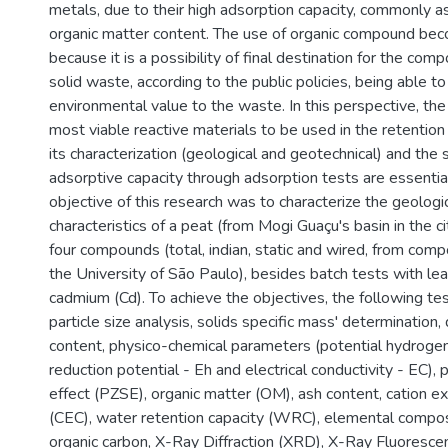
metals, due to their high adsorption capacity, commonly a
organic matter content. The use of organic compound b
because it is a possibility of final destination for the com
solid waste, according to the public policies, being able 
environmental value to the waste. In this perspective, the
most viable reactive materials to be used in the retention 
its characterization (geological and geotechnical) and the s
adsorptive capacity through adsorption tests are essential
objective of this research was to characterize the geologi
characteristics of a peat (from Mogi Guaçu's basin in the c
four compounds (total, indian, static and wired, from com
the University of São Paulo), besides batch tests with lead
cadmium (Cd). To achieve the objectives, the following te
particle size analysis, solids specific mass' determination,
content, physico-chemical parameters (potential hydroge
reduction potential - Eh and electrical conductivity - EC), p
effect (PZSE), organic matter (OM), ash content, cation e
(CEC), water retention capacity (WRC), elemental composi
organic carbon, X-Ray Diffraction (XRD), X-Ray Fluoresce