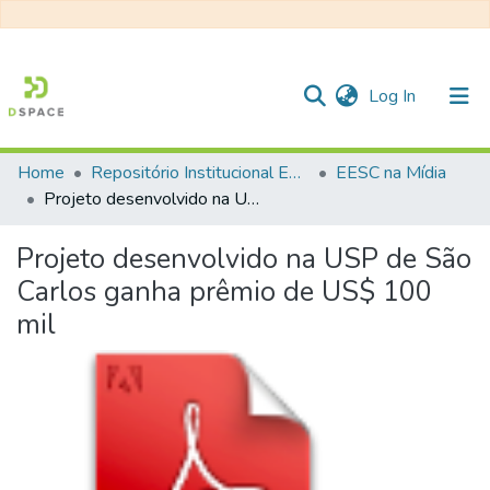
(current)
Log In
Home
Repositório Institucional EESC
EESC na Mídia
Communities & Collections
Projeto desenvolvido na USP de São Carlos ganha prêmio de US$ 100 mil
All of DSpace
Projeto desenvolvido na USP de São
Statistics
Carlos ganha prêmio de US$ 100
mil