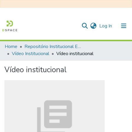
(current)
Log In
Home
Repositório Institucional EESC
Communities & Collections
Vídeo Institucional
Vídeo institucional
All of DSpace
Vídeo institucional
Statistics