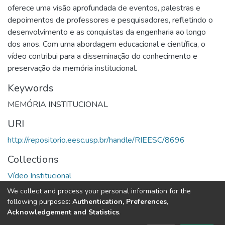
oferece uma visão aprofundada de eventos, palestras e
depoimentos de professores e pesquisadores, refletindo o
desenvolvimento e as conquistas da engenharia ao longo
dos anos. Com uma abordagem educacional e científica, o
vídeo contribui para a disseminação do conhecimento e
preservação da memória institucional.
Keywords
MEMÓRIA INSTITUCIONAL
URI
http://repositorio.eesc.usp.br/handle/RIEESC/8696
Collections
Vídeo Institucional
We collect and process your personal information for the
Full item page
following purposes:
Authentication, Preferences,
Acknowledgement and Statistics
.