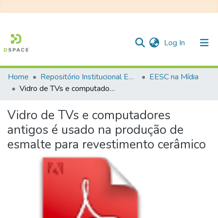
(current)
Log In
Home
Repositório Institucional EESC
EESC na Mídia
Communities & Collections
Vidro de TVs e computadores antigos é usado na produção de esmalte para revestimento cerâmico
All of DSpace
Vidro de TVs e computadores
Statistics
antigos é usado na produção de
esmalte para revestimento cerâmico