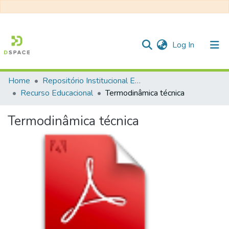
(current)
Log In
Home
Repositório Institucional EESC
Communities & Collections
Recurso Educacional
Termodinâmica técnica
All of DSpace
Termodinâmica técnica
Statistics