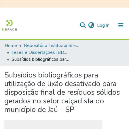
(current)
Log In
Home
Repositório Institucional EESC
Communities & Collections
Teses e Dissertações (BDTD USP)
Subsídios bibliográficos para utilização de lixão desativado para disposição final de resíduos sólidos gerados no setor calçadista do município de Jaú - SP
All of DSpace
Statistics
Subsídios bibliográficos para
utilização de lixão desativado para
disposição final de resíduos sólidos
gerados no setor calçadista do
município de Jaú - SP