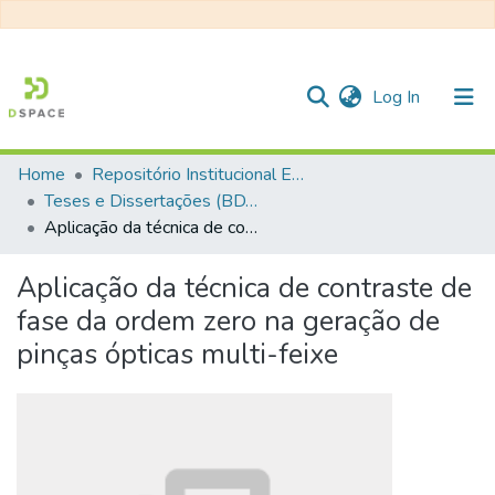
(current)
Log In
Home
Repositório Institucional EESC
Communities & Collections
Teses e Dissertações (BDTD USP)
Aplicação da técnica de contraste de fase da ordem zero na geração de pinças ópticas multi-feixe
All of DSpace
Statistics
Aplicação da técnica de contraste de
fase da ordem zero na geração de
pinças ópticas multi-feixe