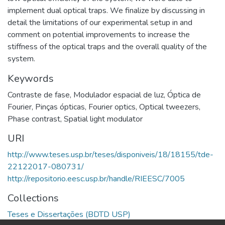
implement dual optical traps. We finalize by discussing in
detail the limitations of our experimental setup in and
comment on potential improvements to increase the
stiffness of the optical traps and the overall quality of the
system.
Keywords
Contraste de fase
,
Modulador espacial de luz
,
Óptica de
Fourier
,
Pinças ópticas
,
Fourier optics
,
Optical tweezers
,
Phase contrast
,
Spatial light modulator
URI
http://www.teses.usp.br/teses/disponiveis/18/18155/tde-
22122017-080731/
http://repositorio.eesc.usp.br/handle/RIEESC/7005
Collections
Teses e Dissertações (BDTD USP)