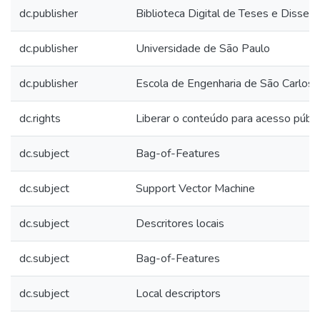
dc.publisher
Biblioteca Digital de Teses e Disse
dc.publisher
Universidade de São Paulo
dc.publisher
Escola de Engenharia de São Carlos
dc.rights
Liberar o conteúdo para acesso públi
dc.subject
Bag-of-Features
dc.subject
Support Vector Machine
dc.subject
Descritores locais
dc.subject
Bag-of-Features
dc.subject
Local descriptors