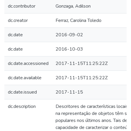
dc.contributor
Gonzaga, Adilson
dc.creator
Ferraz, Carolina Toledo
dc.date
2016-09-02
dc.date
2016-10-03
dc.date.accessioned
2017-11-15T11:25:22Z
dc.date.available
2017-11-15T11:25:22Z
dc.date.issued
2017-11-15
dc.description
Descritores de características locais
na representação de objetos têm se
populares nos últimos anos. Tais des
capacidade de caracterizar o conte