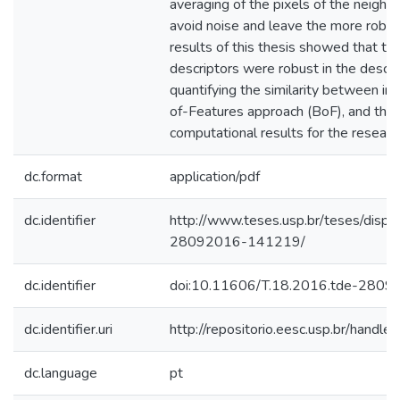
averaging of the pixels of the neighbo
avoid noise and leave the more robus
results of this thesis showed that t
descriptors were robust in the descri
quantifying the similarity between i
of-Features approach (BoF), and thus
computational results for the researc
dc.format
application/pdf
dc.identifier
http://www.teses.usp.br/teses/disp
28092016-141219/
dc.identifier
doi:10.11606/T.18.2016.tde-280
dc.identifier.uri
http://repositorio.eesc.usp.br/hand
dc.language
pt