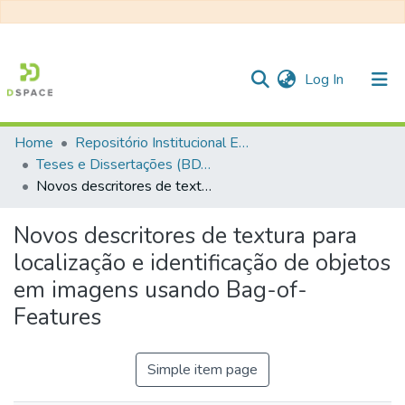
(current)
Log In
Home
Repositório Institucional EESC
Communities & Collections
Teses e Dissertações (BDTD USP)
Novos descritores de textura para localização e identificação de objetos em imagens usando Bag-of-Features
All of DSpace
Statistics
Novos descritores de textura para
localização e identificação de objetos
em imagens usando Bag-of-
Features
Simple item page