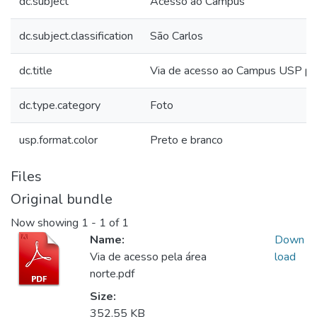
dc.subject
Acesso ao Campus
dc.subject.classification
São Carlos
dc.title
Via de acesso ao Campus USP pel
dc.type.category
Foto
usp.format.color
Preto e branco
Files
Original bundle
Now showing
1 - 1 of 1
Name:
Down
Via de acesso pela área
load
norte.pdf
Size:
352.55 KB