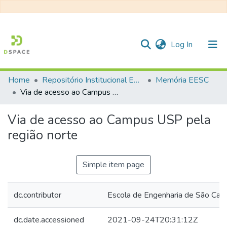
(current)
Log In
Home
Repositório Institucional EESC
Memória EESC
Communities & Collections
Via de acesso ao Campus USP pela região norte
All of DSpace
Via de acesso ao Campus USP pela
Statistics
região norte
Simple item page
dc.contributor
Escola de Engenharia de São Ca
dc.date.accessioned
2021-09-24T20:31:12Z