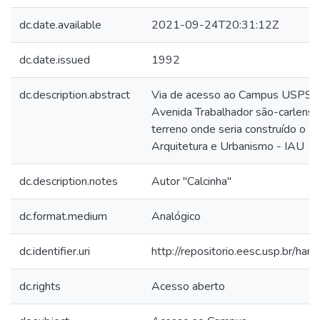
dc.date.available
2021-09-24T20:31:12Z
dc.date.issued
1992
dc.description.abstract
Via de acesso ao Campus USPSão 
Avenida Trabalhador são-carlense,
terreno onde seria construído o In
Arquitetura e Urbanismo - IAU
dc.description.notes
Autor "Calcinha"
dc.format.medium
Analógico
dc.identifier.uri
http://repositorio.eesc.usp.br/h
dc.rights
Acesso aberto