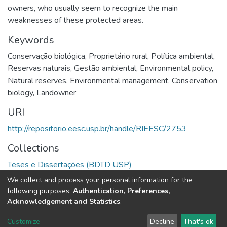
owners, who usually seem to recognize the main
weaknesses of these protected areas.
Keywords
Conservação biológica
,
Proprietário rural
,
Política ambiental
,
Reservas naturais
,
Gestão ambiental
,
Environmental policy
,
Natural reserves
,
Environmental management
,
Conservation
biology
,
Landowner
URI
http://repositorio.eesc.usp.br/handle/RIEESC/2753
Collections
Teses e Dissertações (BDTD USP)
We collect and process your personal information for the
Full item page
following purposes:
Authentication, Preferences,
Acknowledgement and Statistics
.
DSpace software
copyright © 2002-2026
LYRASIS
Customize
Decline
That's ok