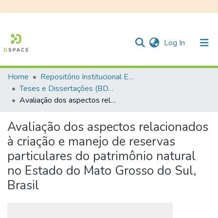
(current)
Log In
Home
Repositório Institucional EESC
Communities & Collections
Teses e Dissertações (BDTD USP)
Avaliação dos aspectos relacionados à criação e manejo de reservas particulares do patrimônio natural no Estado do Mato Grosso do Sul, Brasil
All of DSpace
Statistics
Avaliação dos aspectos relacionados
à criação e manejo de reservas
particulares do patrimônio natural
no Estado do Mato Grosso do Sul,
Brasil