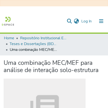
(current)
Log In
Home
Repositório Institucional EESC
Communities & Collections
Teses e Dissertações (BDTD USP)
Uma combinação MEC/MEF para análise de interação solo-estrutura
All of DSpace
Statistics
Uma combinação MEC/MEF para
análise de interação solo-estrutura