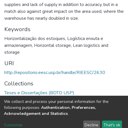
supplies and lack of supply in addition to accuracy, but in a
match also against great impact on the area used, where the
warehouse has nearly doubled in size.
Keywords
Horizontalização dos estoques
,
Logística enxuta e
armazenagem
,
Horizontal storage
,
Lean logistics and
storage
URI
http://repositorio.eesc.usp.br/handle/RIEESC/2630
Collections
Teses e Dissertações (BDTD USP)
We collect and process your personal information for the
Full item page
following purposes:
Authentication, Preferences,
Acknowledgement and Statistics
.
DSpace software
copyright © 2002-2026
LYRASIS
Customize
Decline
That's ok