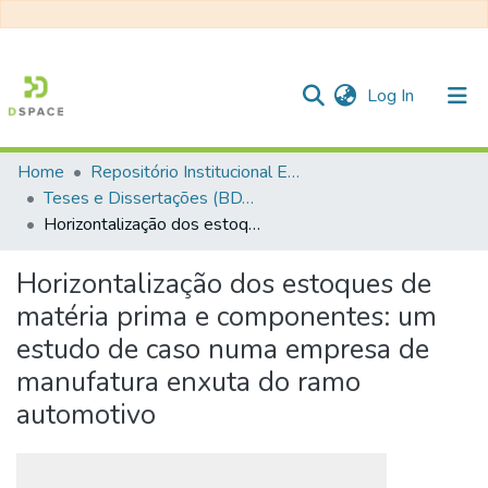
(current)
Log In
Home
Repositório Institucional EESC
Communities & Collections
Teses e Dissertações (BDTD USP)
Horizontalização dos estoques de matéria prima e componentes: um estudo de caso numa empresa de manufatura enxuta do ramo automotivo
All of DSpace
Statistics
Horizontalização dos estoques de
matéria prima e componentes: um
estudo de caso numa empresa de
manufatura enxuta do ramo
automotivo