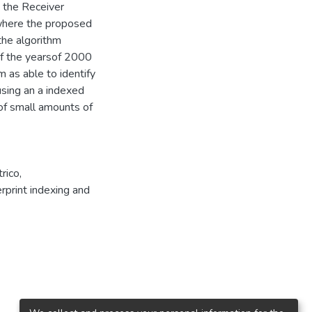
 the Receiver
 where the proposed
the algorithm
of the yearsof 2000
 as able to identify
using an a indexed
of small amounts of
rico
,
rprint indexing and