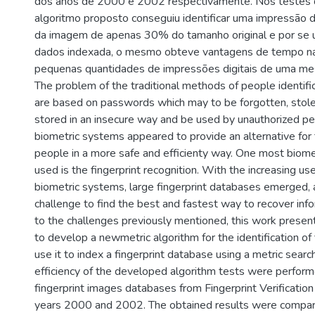
dos anos de 2000 e 2002 respectivamente. Nos testes d
algoritmo proposto conseguiu identificar uma impressão d
da imagem de apenas 30% do tamanho original e por se u
dados indexada, o mesmo obteve vantagens de tempo na
pequenas quantidades de impressões digitais de uma me
The problem of the traditional methods of people identific
are based on passwords which may to be forgotten, stolen
stored in an insecure way and be used by unauthorized p
biometric systems appeared to provide an alternative for 
people in a more safe and efficienty way. One most biome
used is the fingerprint recognition. With the increasing use
biometric systems, large fingerprint databases emerged, 
challenge to find the best and fastest way to recover inf
to the challenges previously mentioned, this work present
to develop a newmetric algorithm for the identification of f
use it to index a fingerprint database using a metric searc
efficiency of the developed algorithm tests were perfor
fingerprint images databases from Fingerprint Verificatio
years 2000 and 2002. The obtained results were compare