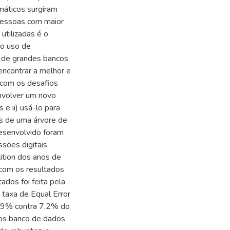
máticos surgiram
 pessoas com maior
utilizadas é o
do uso de
o de grandes bancos
encontrar a melhor e
 com os desafios
envolver um novo
 e ii) usá-lo para
és de uma árvore de
desenvolvido foram
sões digitais,
tition dos anos de
com os resultados
ados foi feita pela
 taxa de Equal Error
4,9% contra 7,2% do
os banco de dados