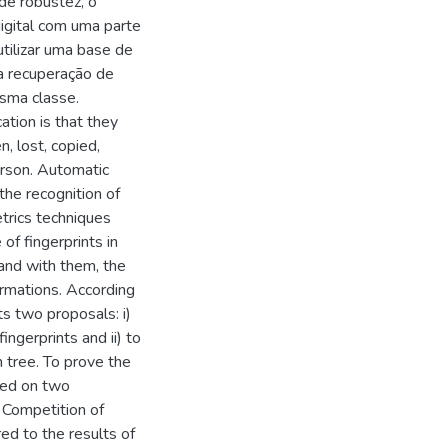
e robustez, o
igital com uma parte
tilizar uma base de
 recuperação de
sma classe.
ation is that they
, lost, copied,
erson. Automatic
the recognition of
trics techniques
 of fingerprints in
and with them, the
ormations. According
s two proposals: i)
ingerprints and ii) to
h tree. To prove the
med on two
n Competition of
d to the results of