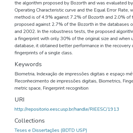
the algorithm proposed by Bozorth and was evaluated by
Operating Characteristic curve and the Equal Error Rate,
method is of 4.9% against 7.2% of Bozorth and 2.0% of 
proposed against 2.7% of the Bozorth in the databases 
and 2002. In the robustness tests, the proposed algorithm
a fingerprint with only 30% of the original size and when 
database, it obtained better performance in the recovery 
fingerprints of a single class.
Keywords
Biometria
,
Indexação de impressões digitais e espaço mét
Reconhecimento de impressões digitais
,
Biometrics
,
Finge
metric space
,
Fingerprint recognition
URI
http://repositorio.eesc.usp.br/handle/RIEESC/1913
Collections
Teses e Dissertações (BDTD USP)