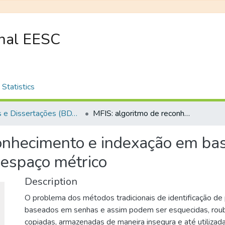
onal EESC
Statistics
Teses e Dissertações (BDTD USP)
MFIS: algoritmo de reconhecimento e indexação em base de dados de impressões digitais em espaço métrico
conhecimento e indexação em ba
 espaço métrico
Description
O problema dos métodos tradicionais de identificação de
baseados em senhas e assim podem ser esquecidas, roub
copiadas, armazenadas de maneira insegura e até utiliza