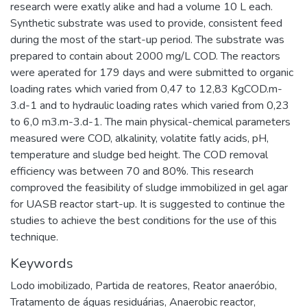
research were exatly alike and had a volume 10 L each.
Synthetic substrate was used to provide, consistent feed
during the most of the start-up period. The substrate was
prepared to contain about 2000 mg/L COD. The reactors
were aperated for 179 days and were submitted to organic
loading rates which varied from 0,47 to 12,83 KgCOD.m-
3.d-1 and to hydraulic loading rates which varied from 0,23
to 6,0 m3.m-3.d-1. The main physical-chemical parameters
measured were COD, alkalinity, volatite fatly acids, pH,
temperature and sludge bed height. The COD removal
efficiency was between 70 and 80%. This research
comproved the feasibility of sludge immobilized in gel agar
for UASB reactor start-up. It is suggested to continue the
studies to achieve the best conditions for the use of this
technique.
Keywords
Lodo imobilizado
,
Partida de reatores
,
Reator anaeróbio
,
Tratamento de águas residuárias
,
Anaerobic reactor
,