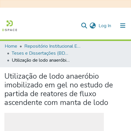
(current)
Log In
Home
Repositório Institucional EESC
Communities & Collections
Teses e Dissertações (BDTD USP)
Utilização de lodo anaeróbio imobilizado em gel no estudo de partida de reatores de fluxo ascendente com manta de lodo
All of DSpace
Statistics
Utilização de lodo anaeróbio
imobilizado em gel no estudo de
partida de reatores de fluxo
ascendente com manta de lodo