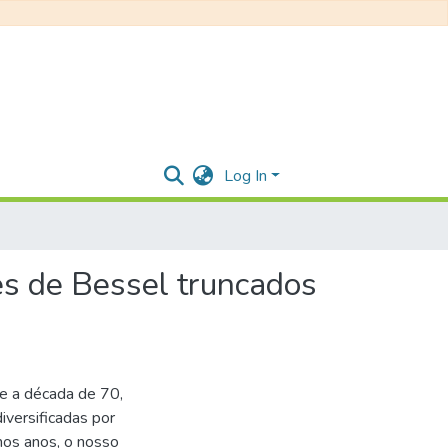
Log In
xes de Bessel truncados
te a década de 70,
iversificadas por
imos anos, o nosso