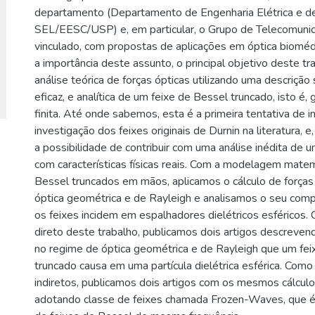
departamento (Departamento de Engenharia Elétrica e d
SEL/EESC/USP) e, em particular, o Grupo de Telecomunic
vinculado, com propostas de aplicações em óptica bioméd
a importância deste assunto, o principal objetivo deste t
análise teórica de forças ópticas utilizando uma descrição
eficaz, e analítica de um feixe de Bessel truncado, isto é,
finita. Até onde sabemos, esta é a primeira tentativa de i
investigação dos feixes originais de Durnin na literatura,
a possibilidade de contribuir com uma análise inédita de 
com características físicas reais. Com a modelagem matem
Bessel truncados em mãos, aplicamos o cálculo de força
óptica geométrica e de Rayleigh e analisamos o seu co
os feixes incidem em espalhadores dielétricos esféricos.
direto deste trabalho, publicamos dois artigos descrevend
no regime de óptica geométrica e de Rayleigh que um fei
truncado causa em uma partícula dielétrica esférica. Como
indiretos, publicamos dois artigos com os mesmos cálculo
adotando classe de feixes chamada Frozen-Waves, que 