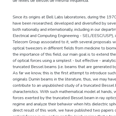
de feixes de Bessel de mesma frequência.
Since its origins at Bell Labs laboratories, during the 197
have been researched, developed and diversified by sever
both nationally and internationally, including in our depa
Electrical and Computing Engineering - SEL/EESC/USP), in
Telecom Group associated to it, with several proposals wi
optical tweezers in different fields from medicine to biome
the importance of this field, our main goal is to extend the
of optical forces using a simplest - but effective - analytic
truncated Bessel beams (i.e. beams that are generated by 
As far we know, this is the first attempt to introduce such
originals Durnin beams in the literature, thus, we may hav
contribute to an unpublished study of a truncated Bessel
characteristics. With such mathematical model at hands, w
forces exerted by the truncated Bessel beam in ray optic
regime and analyze their behavior when hits dielectric sphe
direct result of this work, we have published two papers 