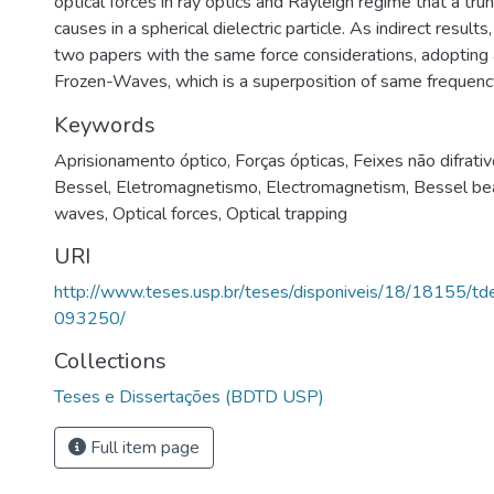
optical forces in ray optics and Rayleigh regime that a t
causes in a spherical dielectric particle. As indirect resul
two papers with the same force considerations, adopting 
Frozen-Waves, which is a superposition of same frequen
Keywords
Aprisionamento óptico
,
Forças ópticas
,
Feixes não difrati
Bessel
,
Eletromagnetismo
,
Electromagnetism
,
Bessel b
waves
,
Optical forces
,
Optical trapping
URI
http://www.teses.usp.br/teses/disponiveis/18/18155/
093250/
Collections
Teses e Dissertações (BDTD USP)
Full item page