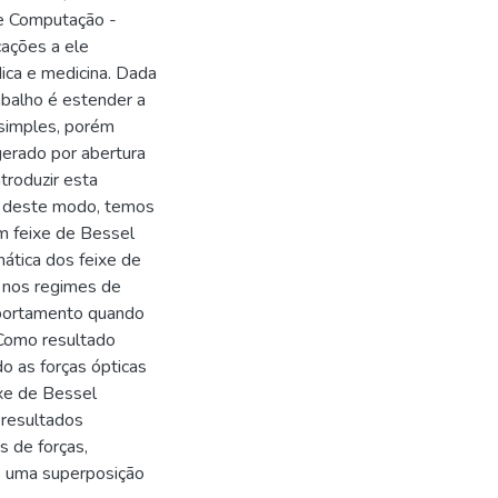
e Computação -
ações a ele
ica e medicina. Dada
rabalho é estender a
 simples, porém
 gerado por abertura
ntroduzir esta
 e, deste modo, temos
um feixe de Bessel
ática dos feixe de
s nos regimes de
mportamento quando
 Como resultado
o as forças ópticas
xe de Bessel
 resultados
s de forças,
é uma superposição