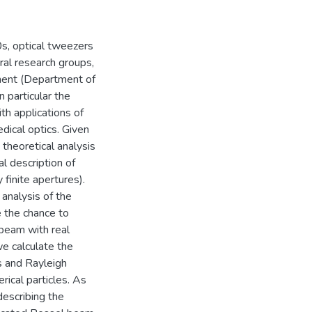
0s, optical tweezers
al research groups,
rtment (Department of
 particular the
th applications of
dical optics. Given
 theoretical analysis
al description of
finite apertures).
 analysis of the
e the chance to
 beam with real
e calculate the
s and Rayleigh
rical particles. As
describing the