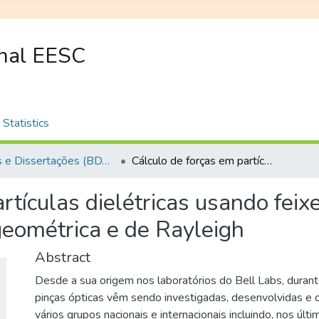
onal EESC
Statistics
Teses e Dissertações (BDTD USP)
Cálculo de forças em partículas dielétricas usando feixes de Bessel truncados nos regimes de óptica geométrica e de Rayleigh
rtículas dielétricas usando fei
geométrica e de Rayleigh
Abstract
Desde a sua origem nos laboratórios do Bell Labs, duran
pinças ópticas vêm sendo investigadas, desenvolvidas e d
vários grupos nacionais e internacionais incluindo, nos últ