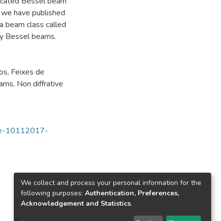
runcated Bessel beam
ts, we have published
a beam class called
cy Bessel beams.
vos
,
Feixes de
eams
,
Non diffrative
tde-10112017-
We collect and process your personal information for the
following purposes:
Authentication, Preferences,
Acknowledgement and Statistics
.