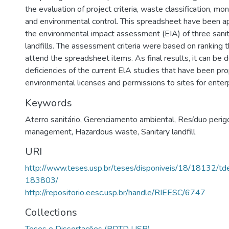
the evaluation of project criteria, waste classification, mo
and environmental control. This spreadsheet have been ap
the environmental impact assessment (EIA) of three sanita
landfills. The assessment criteria were based on ranking 
attend the spreadsheet items. As final results, it can be
deficiencies of the current ElA studies that have been pr
environmental licenses and permissions to sites for enter
Keywords
Aterro sanitário
,
Gerenciamento ambiental
,
Resíduo perig
management
,
Hazardous waste
,
Sanitary landfill
URI
http://www.teses.usp.br/teses/disponiveis/18/18132/
183803/
http://repositorio.eesc.usp.br/handle/RIEESC/6747
Collections