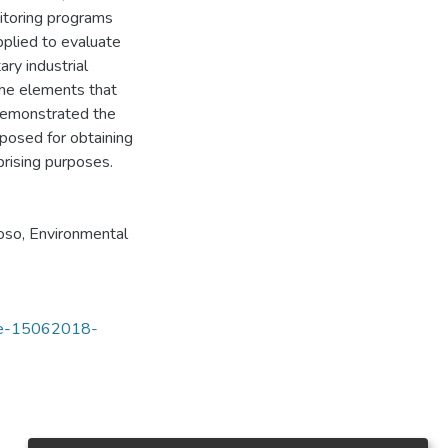
nitoring programs
plied to evaluate
ry industrial
the elements that
 demonstrated the
oposed for obtaining
prising purposes.
oso
,
Environmental
tde-15062018-