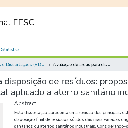
onal EESC
Statistics
Teses e Dissertações (BDTD USP)
Avaliação de áreas para disposição de resíduos: proposta de planilha para gerenciamento ambiental aplicado a aterro sanitário industrial
 disposição de resíduos: propos
 aplicado a aterro sanitário ind
Abstract
Esta dissertação apresenta uma revisão dos principais es
disposição final de resíduos sólidos das mais variadas or
sanitários ou aterros sanitários industriais. Considerando-