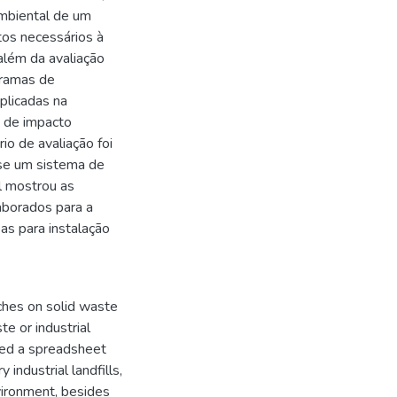
ambiental de um
ntos necessários à
 além da avaliação
ogramas de
plicadas na
o de impacto
rio de avaliação foi
se um sistema de
al mostrou as
aborados para a
as para instalação
rches on solid waste
e or industrial
osed a spreadsheet
ndustrial landfills,
vironment, besides