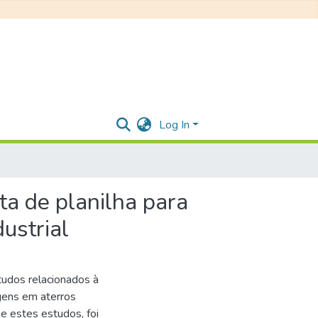
Log In
ta de planilha para
ustrial
tudos relacionados à
igens em aterros
se estes estudos, foi