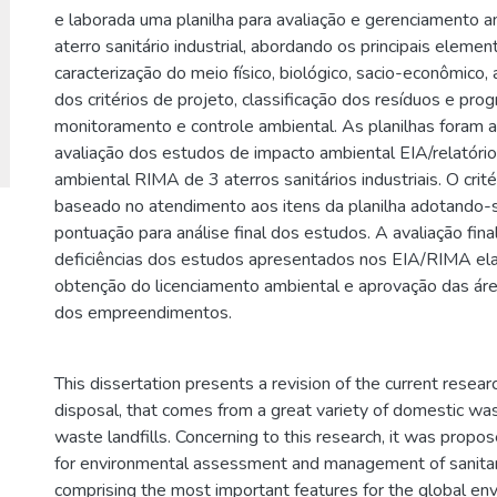
e laborada uma planilha para avaliação e gerenciamento 
aterro sanitário industrial, abordando os principais eleme
caracterização do meio físico, biológico, sacio-econômico,
dos critérios de projeto, classificação dos resíduos e pr
monitoramento e controle ambiental. As planilhas foram a
avaliação dos estudos de impacto ambiental EIA/relatóri
ambiental RIMA de 3 aterros sanitários industriais. O crité
baseado no atendimento aos itens da planilha adotando-
pontuação para análise final dos estudos. A avaliação fin
deficiências dos estudos apresentados nos EIA/RIMA el
obtenção do licenciamento ambiental e aprovação das áre
dos empreendimentos.
This dissertation presents a revision of the current resea
disposal, that comes from a great variety of domestic wast
waste landfills. Concerning to this research, it was prop
for environmental assessment and management of sanitary i
comprising the most important features for the global en