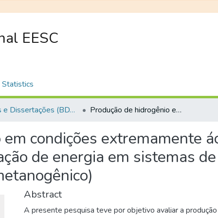
onal EESC
Statistics
Teses e Dissertações (BDTD USP)
Produção de hidrogênio em condições extremamente ácidas e avaliação do desempenho e recuperação de energia em sistemas de tratamento de dois estágios (acidogênico-metanogênico)
 em condições extremamente ác
ção de energia em sistemas de 
metanogênico)
Abstract
A presente pesquisa teve por objetivo avaliar a produção