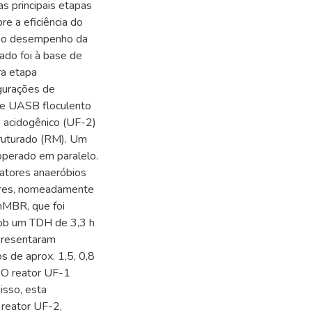
s principais etapas
e a eficiência do
re o desempenho da
ado foi à base de
ra etapa
gurações de
) e UASB floculento
 acidogênico (UF-2)
truturado (RM). Um
 operado em paralelo.
eatores anaeróbios
ares, nomeadamente
nMBR, que foi
 sob um TDH de 3,3 h
presentaram
s de aprox. 1,5, 0,8
 O reator UF-1
isso, esta
 reator UF-2,