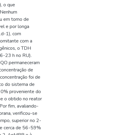
, o que
. Nenhum
eu em torno de
el e por longa
1d-1), com
omitante com a
ogênicos, o TDH
56-23 h no RU).
e DQO permaneceram
 concentração de
concentração foi de
co do sistema de
 90% proveniente do
 o obtido no reator
Por fim, avaliando-
rana, verificou-se
empo, superior no 2-
 de cerca de 56-59%