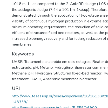
1018 m-1), as compared to the 2-AnMBR sludge (1.03 
the acidogenic sludge (7.44 x 1011m-1</sup). Therefore,
demonstrated, through the application of two-stage anae
viability of continuous hydrogen production in extreme ac
minimum operating requirements, the reduction of solid co
effluent of structured fixed bed reactors, as well as the po
increased bioenergy recovery and for fouling reduction of ul
membranes.
Keywords
UASB
,
Tratamento anaeróbio em dois estágios
,
Reator de
estruturado
,
pH
,
Metano
,
Hidrogênio
,
Biorreator com mem
Methane
,
pH
,
Hydrogen
,
Structured fixed-bed reactor
,
Tw
treatment
,
UASB
,
Anaerobic membrane bioreactor
URI
http://www.teses.usp.br/teses/disponiveis/18/18138/
143339/
http://repositorio.eesc.usp.br/handle/RIEESC/6900