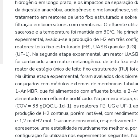
hidrogênio em longo prazo, e os impactos da separação da
da digestão anaeróbia, acidogênese e metanogênese, sobr
tratamento em reatores de leito fixo estruturado e sob
filtração em biorreatores com membrana. O efluente utiliz
sacarose e a temperatura foi mantida em 30ºC. Na primei
experimental, avaliou-se a produção de H2 em três confi
reatores: leito fixo estruturado (FB), UASB granular (UG
(UF-1). Na segunda etapa experimental, um reator UASB
foi combinado a um reator metanogênico de leito fixo es
reator de estágio único de leito fixo estruturado (RU) foi
Na última etapa experimental, foram avaliados dois biorr
conjugados com módulos externos de membranas tubul
1-AnMBR, que foi alimentado com efluente bruto, e 2-A
alimentado com efluente acidificado. Na primeira etapa,
(COV = 33 gDQO.L-1d-1), os reatores FB, UG e UF-1 a
produção de H2 contínua, porém instável, com rendimento
e 1,2 molH2.mol-1sacaroseconsumida, respectivamente.
apresentou uma estabilidade relativamente melhor e, por 
configuração foi utilizada nos experimentos seguintes. No