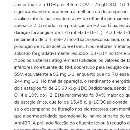
aumentou-se o TDH para 4,6 h (COV = 25 gDQO.L-1d-1)
significativamente promoveu a melhoria do desempenho
alcalinizante foi adicionado e o pH do efluente permanec
apenas 2,7. Contudo, uma produção de H2 contínua, estáv
duração foi atingida, de 175 mLH2.L-1h-1 (= 4,2 LH2.L-
rendimento de 3,4 molH2.mol-1sacaroseconsumida, conc
produção de ácido acético e etanol. Nos reatores metan
aplicado foi gradativamente reduzido (53-18 h no RM e 
Após os sistemas atingirem estabilidade, os valores d
inferiores no efluente do RM, sobretudo pela redução da
SSV, equivalente a 92 mg.L-1, enquanto que no RU essa 
244 mg.L-1. No final da operação, o rendimento energéti
dois estágios foi de 20,69 kJ.g-1DQOadicionada, sendo
CH4 e 10% do H2. Este rendimento foi 34% maior do que
de estágio único, que foi de 15,48 kJ.g-1DQOadicionada. 
se o desempenho da filtração nos biorreatores com memb
que a permeabilidade operacional foi, na maior parte do t
AnMBR. A pré-acidificação do efluente levou à redução