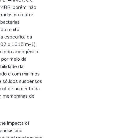
 no 2-AnMBR e à
AnMBR, porém, não
tradas no reator
bactérias
ido muito
a específica da
1,02 x 1018 m-1),
 lodo acidogênico
 por meio da
bilidade da
cido e com mínimos
e sólidos suspensos
ncial de aumento da
 em membranas de
the impacts of
genesis and