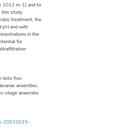
x 1012 m-1) and to
 this study
robic treatment, the
id pH and with
ncentrations in the
tential for
trafiltration
 leito fixo
branas anaeróbio
,
o-stage anaerobic
tde-20032019-