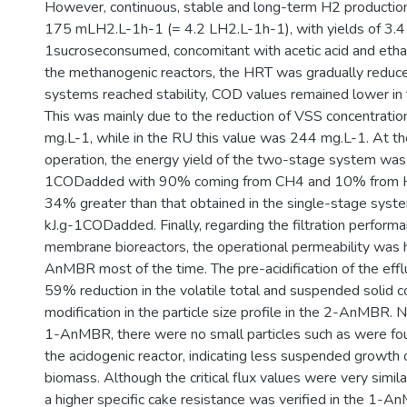
However, continuous, stable and long-term H2 productio
175 mLH2.L-1h-1 (= 4.2 LH2.L-1h-1), with yields of 3.
1sucroseconsumed, concomitant with acetic acid and ethan
the methanogenic reactors, the HRT was gradually reduc
systems reached stability, COD values remained lower in 
This was mainly due to the reduction of VSS concentratio
mg.L-1, while in the RU this value was 244 mg.L-1. At th
operation, the energy yield of the two-stage system was
1CODadded with 90% coming from CH4 and 10% from H2
34% greater than that obtained in the single-stage sys
kJ.g-1CODadded. Finally, regarding the filtration performa
membrane bioreactors, the operational permeability was h
AnMBR most of the time. The pre-acidification of the effl
59% reduction in the volatile total and suspended solid c
modification in the particle size profile in the 2-AnMBR. N
1-AnMBR, there were no small particles such as were fou
the acidogenic reactor, indicating less suspended growth 
biomass. Although the critical flux values were very simi
a higher specific cake resistance was verified in the 1-