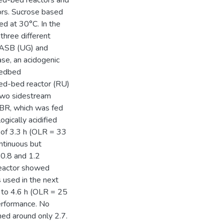
xed-bed reactors and
ors. Sucrose based
d at 30°C. In the
three different
 UASB (UG) and
se, an acidogenic
xedbed
xed-bed reactor (RU)
 two sidestream
BR, which was fed
gically acidified
T of 3.3 h (OLR = 33
ntinuous but
 0.8 and 1.2
eactor showed
s used in the next
 to 4.6 h (OLR = 25
erformance. No
ned around only 2.7.