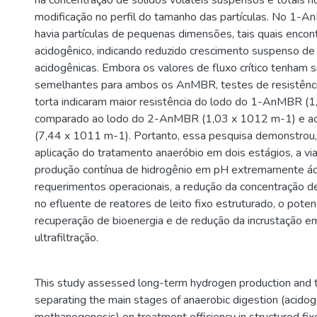
na concentração de sólidos voláteis suspensos e totais
modificação no perfil do tamanho das partículas. No 1-
havia partículas de pequenas dimensões, tais quais encon
acidogênico, indicando reduzido crescimento suspenso de 
acidogênicas. Embora os valores de fluxo crítico tenham s
semelhantes para ambos os AnMBR, testes de resistênci
torta indicaram maior resistência do lodo do 1-AnMBR (
comparado ao lodo do 2-AnMBR (1,03 x 1012 m-1) e ao
(7,44 x 1011 m-1). Portanto, essa pesquisa demonstrou,
aplicação do tratamento anaeróbio em dois estágios, a via
produção contínua de hidrogênio em pH extremamente á
requerimentos operacionais, a redução da concentração d
no efluente de reatores de leito fixo estruturado, o pote
recuperação de bioenergia e de redução da incrustação
ultrafiltração.
This study assessed long-term hydrogen production and 
separating the main stages of anaerobic digestion (acido