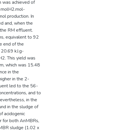
n was achieved of
4 molH2.mol-
ol production. In
ed and, when the
the RM effluent.
ns, equivalent to 92
e end of the
 20.69 kJ.g-
. This yield was
tem, which was 15.48
nce in the
igher in the 2-
uent led to the 56-
oncentrations, and to
evertheless, in the
nd in the sludge of
of acidogenic
lar for both AnMBRs,
AnMBR sludge (1.02 x