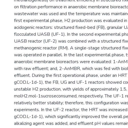
methanogenesis) on treatment efficiency in structured fi
on filtration performance in anaerobic membrane bioreact
wastewater was used and the temperature was maintaine
first experimental phase, H2 production was evaluated in 
acidogenic reactors: structured fixed-bed (FB), granular
flocculated UASB (UF-1). In the second experimental pha
UASB reactor (UF-2) was combined with a structured fi
methanogenic reactor (RM). A single-stage structured fi
was operated in parallel. In the last experimental phase,
anaerobic membrane bioreactors were evaluated: 1-AnM
with raw effluent; and, 2-AnMBR, which was fed with biolo
effluent. During the first operational phase, under an HR
gCOD.L-1d-1), the FB, UG and UF-1 reactors showed co
unstable H2 production, with yields of approximately 1.5,
molH2.mol-1sucroseconsumed, respectively. The UF-1 r
relatively better stability; therefore, this configuration wa
experiments. In the UF-2 reactor, the HRT was increased
gCOD.L-1d-1), which significantly improved the overall p
alkalizing agent was added, and effluent pH values remai