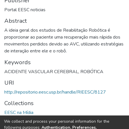
Publisher
Portal EESC noticias
Abstract
A ideia geral dos estudos de Reabilitação Robótica é
proporcionar ao paciente uma recuperação mais rápida dos
movimentos perdidos devido ao AVC, utilizando estratégias
de interação entre ele e o robô.
Keywords
ACIDENTE VASCULAR CEREBRAL
,
ROBÓTICA
URI
http://repositorio.eesc.usp.br/handle/RIEESC/8127
Collections
EESC na Mídia
We collect and process your personal information for the
Full item page
following purposes:
Authentication, Preferences,