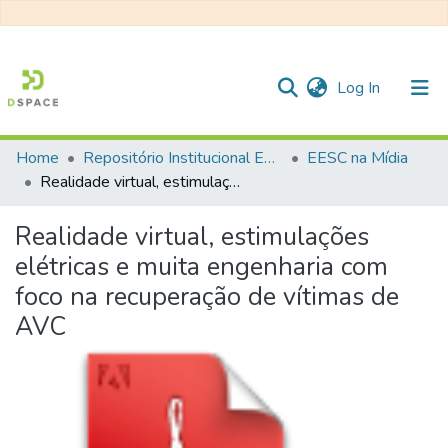
(current)
Log In
Home
Repositório Institucional EESC
EESC na Mídia
Communities & Collections
Realidade virtual, estimulações elétricas e muita engenharia com foco na recuperação de vítimas de AVC
All of DSpace
Realidade virtual, estimulações
Statistics
elétricas e muita engenharia com
foco na recuperação de vítimas de
AVC