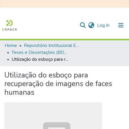
(current)
Log In
Home
Repositório Institucional EESC
Communities & Collections
Teses e Dissertações (BDTD USP)
Utilização do esboço para recuperação de imagens de faces humanas
All of DSpace
Statistics
Utilização do esboço para
recuperação de imagens de faces
humanas