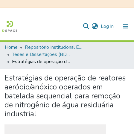
(current)
Log In
Home
Repositório Institucional EESC
Communities & Collections
Teses e Dissertações (BDTD USP)
Estratégias de operação de reatores aeróbio/anóxico operados em batelada sequencial para remoção de nitrogênio de água residuária industrial
All of DSpace
Statistics
Estratégias de operação de reatores
aeróbio/anóxico operados em
batelada sequencial para remoção
de nitrogênio de água residuária
industrial