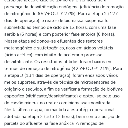
aeróbio/anóxico e ciclo de 24 horas, e verificou-se a
presença da desnitrificação endógena (eficiência de remoção
de nitrogênio de 65 \'+ OU -\' 27%). Para a etapa 2 (127
dias de operação), o reator de biomassa suspensa foi
submetido ao tempo de ciclo de 12 horas, com uma fase
aeróbia (6 horas) e com posterior fase anóxica (6 horas).
Nessa etapa adicionou-se efluentes dos reatores
metanogênico e sulfetogênico, ricos em ácidos voláteis
(ácido acético), com intuito de acelerar o processo
desnitrificante. Os resultados obtidos foram baixos em
termos de remoção de nitrogênio (42 \'+ OU -\' 21%). Para
a etapa 3 (134 dias de operação), foram ensaiados vários
meios suportes, através de técnica de microsensores de
oxigênio dissolvido, a fim de verificar a formação de biofilme
específico (nitrificante/desnitrificante) e optou-se pelo uso
do carvão mineral no reator com biomassa imobilizada.
Nesta última etapa, foi mantida a estratégia operacional
adotada na etapa 2 (ciclo 12 horas), bem como a adição de
parcela do afluente na fase anóxica. A remoção de