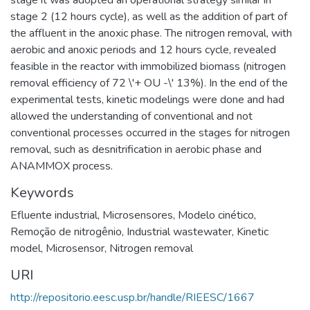
stage it was adopted an operational strategy similar in
stage 2 (12 hours cycle), as well as the addition of part of
the affluent in the anoxic phase. The nitrogen removal, with
aerobic and anoxic periods and 12 hours cycle, revealed
feasible in the reactor with immobilized biomass (nitrogen
removal efficiency of 72 \'+ OU -\' 13%). In the end of the
experimental tests, kinetic modelings were done and had
allowed the understanding of conventional and not
conventional processes occurred in the stages for nitrogen
removal, such as desnitrification in aerobic phase and
ANAMMOX process.
Keywords
Efluente industrial
,
Microsensores
,
Modelo cinético
,
Remoção de nitrogênio
,
Industrial wastewater
,
Kinetic
model
,
Microsensor
,
Nitrogen removal
URI
http://repositorio.eesc.usp.br/handle/RIEESC/1667