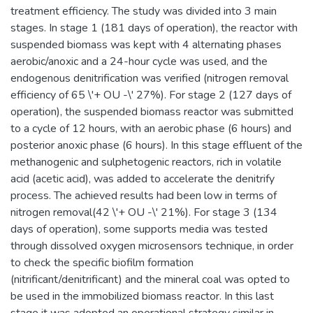
treatment efficiency. The study was divided into 3 main
stages. In stage 1 (181 days of operation), the reactor with
suspended biomass was kept with 4 alternating phases
aerobic/anoxic and a 24-hour cycle was used, and the
endogenous denitrification was verified (nitrogen removal
efficiency of 65 \'+ OU -\' 27%). For stage 2 (127 days of
operation), the suspended biomass reactor was submitted
to a cycle of 12 hours, with an aerobic phase (6 hours) and
posterior anoxic phase (6 hours). In this stage effluent of the
methanogenic and sulphetogenic reactors, rich in volatile
acid (acetic acid), was added to accelerate the denitrify
process. The achieved results had been low in terms of
nitrogen removal(42 \'+ OU -\' 21%). For stage 3 (134
days of operation), some supports media was tested
through dissolved oxygen microsensors technique, in order
to check the specific biofilm formation
(nitrificant/denitrificant) and the mineral coal was opted to
be used in the immobilized biomass reactor. In this last