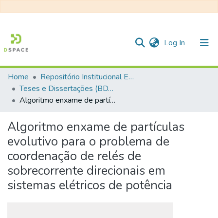
(current)
Log In
Home
Repositório Institucional EESC
Communities & Collections
Teses e Dissertações (BDTD USP)
Algoritmo enxame de partículas evolutivo para o problema de coordenação de relés de sobrecorrente direcionais em sistemas elétricos de potência
All of DSpace
Statistics
Algoritmo enxame de partículas
evolutivo para o problema de
coordenação de relés de
sobrecorrente direcionais em
sistemas elétricos de potência