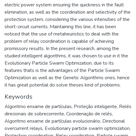
electric power system ensuring the quickness in the fault
elimination, as well as the coordination and selectivity of the
protection system, considering the various intensities of the
short-circuit currents. Maintaining this line, it has been
noticed that the use of metaheuristics to deal with the
problem of relay coordination is capable of achieving
promissory results. In the present research, among the
studied intelligent algorithms, it was chosen to use in it the
Evolutionary Particle Swarm Optimization, due to its
features thats is the advantages of the Particle Swarm
Optimization as well as the Genetic Algorithms ones, hence
it has great potential do solve theses kind of problems.
Keywords
Algoritmo enxame de partículas
,
Proteção inteligente
,
Relés
direcionais de sobrecorrente
,
Coordenação de relés
,
Algoritmo enxame de partículas evolucionário
,
Directional
overcurrent relays
,
Evolutionary particle swarm optimization
,
Protection coordination
,
Relay coordination
,
Particle swarm