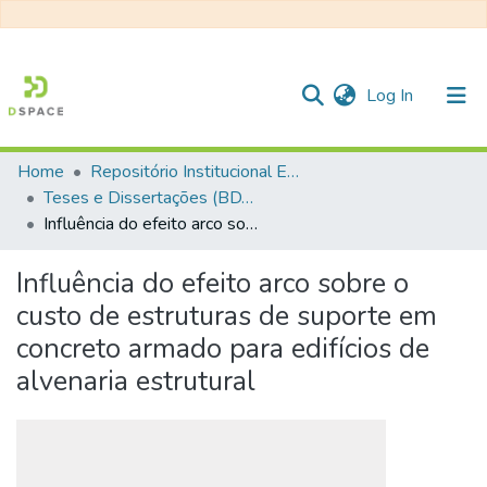
(current)
Log In
Home
Repositório Institucional EESC
Communities & Collections
Teses e Dissertações (BDTD USP)
Influência do efeito arco sobre o custo de estruturas de suporte em concreto armado para edifícios de alvenaria estrutural
All of DSpace
Statistics
Influência do efeito arco sobre o
custo de estruturas de suporte em
concreto armado para edifícios de
alvenaria estrutural