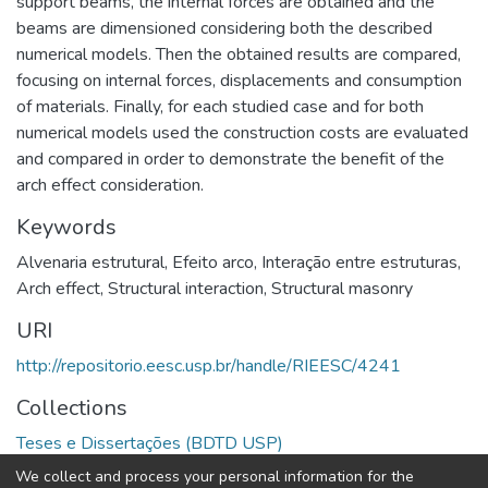
support beams, the internal forces are obtained and the
beams are dimensioned considering both the described
numerical models. Then the obtained results are compared,
focusing on internal forces, displacements and consumption
of materials. Finally, for each studied case and for both
numerical models used the construction costs are evaluated
and compared in order to demonstrate the benefit of the
arch effect consideration.
Keywords
Alvenaria estrutural
,
Efeito arco
,
Interação entre estruturas
,
Arch effect
,
Structural interaction
,
Structural masonry
URI
http://repositorio.eesc.usp.br/handle/RIEESC/4241
Collections
Teses e Dissertações (BDTD USP)
We collect and process your personal information for the