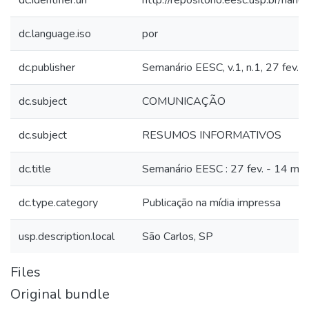
dc.identifier.uri
http://repositorio.eesc.usp.br/ha
dc.language.iso
por
dc.publisher
Semanário EESC, v.1, n.1, 27 fev. 
dc.subject
COMUNICAÇÃO
dc.subject
RESUMOS INFORMATIVOS
dc.title
Semanário EESC : 27 fev. - 14 mar
dc.type.category
Publicação na mídia impressa
usp.description.local
São Carlos, SP
Files
Original bundle