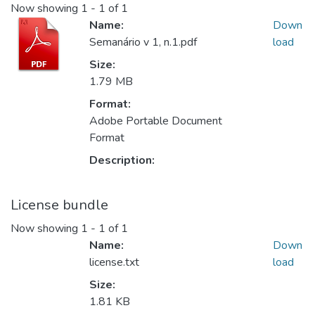
Now showing
1 - 1 of 1
Name:
Down
Semanário v 1, n.1.pdf
load
Size:
1.79 MB
Format:
Adobe Portable Document
Format
Description:
License bundle
Now showing
1 - 1 of 1
Name:
Down
license.txt
load
Size:
1.81 KB