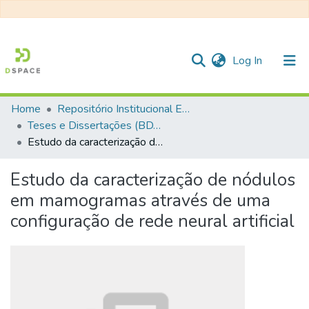
(current)
Log In
Home
Repositório Institucional EESC
Communities & Collections
Teses e Dissertações (BDTD USP)
Estudo da caracterização de nódulos em mamogramas através de uma configuração de rede neural artificial
All of DSpace
Statistics
Estudo da caracterização de nódulos
em mamogramas através de uma
configuração de rede neural artificial