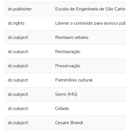
dc.publisher
Escola de Engenharia de São Carlos
dc.rights
Liberar o conteúdo para acesso públi
dc.subject
Restauro urbano
dc.subject
Restauração
dc.subject
Preservação
dc.subject
Patrimônio cultural
dc.subject
Serro (MG)
dc.subject
Cidade
dc.subject
Cesare Brandi