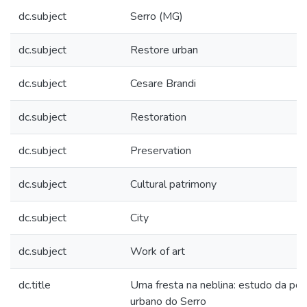
dc.subject
Serro (MG)
dc.subject
Restore urban
dc.subject
Cesare Brandi
dc.subject
Restoration
dc.subject
Preservation
dc.subject
Cultural patrimony
dc.subject
City
dc.subject
Work of art
dc.title
Uma fresta na neblina: estudo da pos
urbano do Serro