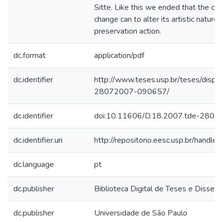
Sitte. Like this we ended that the cit
change can to alter its artistic nature
preservation action.
dc.format
application/pdf
dc.identifier
http://www.teses.usp.br/teses/disp
28072007-090657/
dc.identifier
doi:10.11606/D.18.2007.tde-280
dc.identifier.uri
http://repositorio.eesc.usp.br/hand
dc.language
pt
dc.publisher
Biblioteca Digital de Teses e Disse
dc.publisher
Universidade de São Paulo