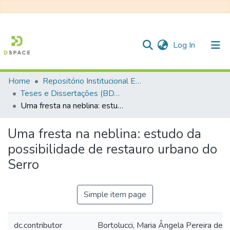
(current)
Log In
Home
Repositório Institucional EESC
Communities & Collections
Teses e Dissertações (BDTD USP)
Uma fresta na neblina: estudo da possibilidade de restauro urbano do Serro
All of DSpace
Statistics
Uma fresta na neblina: estudo da
possibilidade de restauro urbano do
Serro
Simple item page
dc.contributor
Bortolucci, Maria Ângela Pereira de C