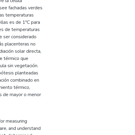
e la célula
osee fachadas verdes
 las temperaturas
 ellas es de 1ºC para
res de temperaturas
de ser considerado
ás placenteras no
iación solar directa,
te térmico que
ula sin vegetación.
pótesis planteadas
ación combinado en
miento térmico,
dos de mayor o menor
for measuring
pare, and understand