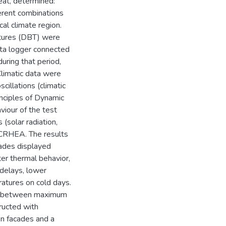
eat, determined:
ferent combinations
cal climate region.
atures (DBT) were
ata logger connected
uring that period,
Climatic data were
cillations (climatic
inciples of Dynamic
iour of the test
 (solar radiation,
e CRHEA. The results
cades displayed
ter thermal behavior,
 delays, lower
atures on cold days.
ces between maximum
ructed with
en facades and a