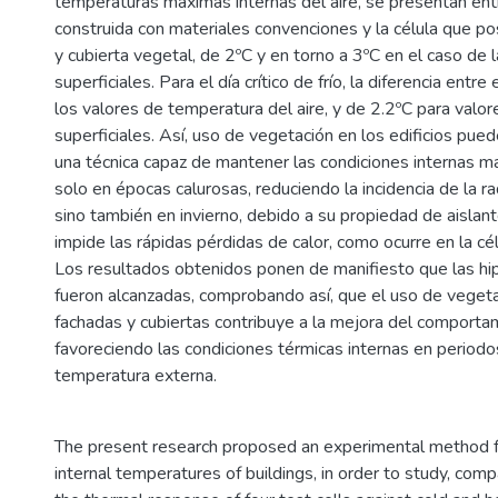
temperaturas máximas internas del aire, se presentan entr
construida con materiales convenciones y la célula que p
y cubierta vegetal, de 2ºC y en torno a 3ºC en el caso de
superficiales. Para el día crítico de frío, la diferencia entre
los valores de temperatura del aire, y de 2.2ºC para valo
superficiales. Así, uso de vegetación en los edificios pue
una técnica capaz de mantener las condiciones internas m
solo en épocas calurosas, reduciendo la incidencia de la rad
sino también en invierno, debido a su propiedad de aislan
impide las rápidas pérdidas de calor, como ocurre en la cél
Los resultados obtenidos ponen de manifiesto que las hi
fueron alcanzadas, comprobando así, que el uso de veget
fachadas y cubiertas contribuye a la mejora del comporta
favoreciendo las condiciones térmicas internas en perio
temperatura externa.
The present research proposed an experimental method 
internal temperatures of buildings, in order to study, com