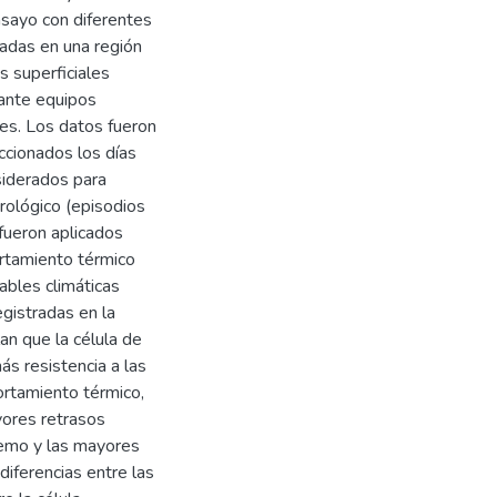
nsayo con diferentes
ladas en una región
s superficiales
ante equipos
res. Los datos fueron
ccionados los días
nsiderados para
orológico (episodios
 fueron aplicados
rtamiento térmico
ables climáticas
egistradas en la
n que la célula de
s resistencia a las
ortamiento térmico,
yores retrasos
remo y las mayores
 diferencias entre las