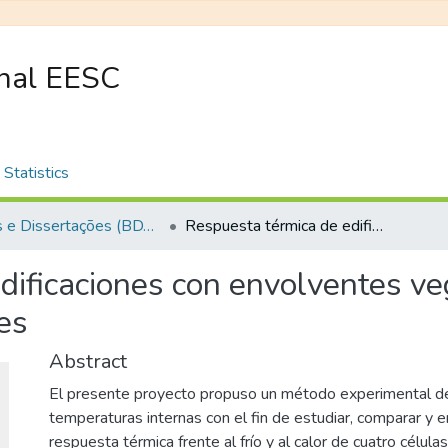
onal EESC
Statistics
Teses e Dissertações (BDTD USP)
Respuesta térmica de edificaciones con envolventes vegetales: cubiertas verdes y fachadas verdes
dificaciones con envolventes ve
es
Abstract
El presente proyecto propuso un método experimental d
temperaturas internas con el fin de estudiar, comparar y e
respuesta térmica frente al frío y al calor de cuatro célul