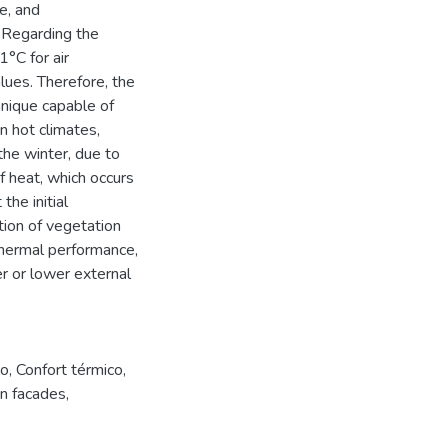
re, and
 Regarding the
1°C for air
lues. Therefore, the
hnique capable of
n hot climates,
 the winter, due to
f heat, which occurs
the initial
tion of vegetation
thermal performance,
er or lower external
co
,
Confort térmico
,
n facades
,