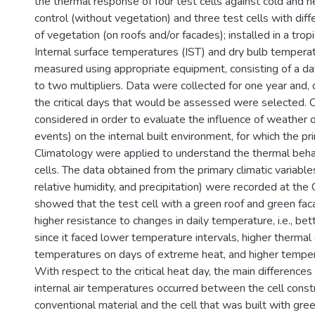
the thermal response of four test cells against cold and h
control (without vegetation) and three test cells with dif
of vegetation (on roofs and/or facades); installed in a tropi
Internal surface temperatures (IST) and dry bulb temper
measured using appropriate equipment, consisting of a d
to two multipliers. Data were collected for one year and, d
the critical days that would be assessed were selected. 
considered in order to evaluate the influence of weather os
events) on the internal built environment, for which the pr
Climatology were applied to understand the thermal behav
cells. The data obtained from the primary climatic variables
relative humidity, and precipitation) were recorded at th
showed that the test cell with a green roof and green fa
higher resistance to changes in daily temperature, i.e., bet
since it faced lower temperature intervals, higher thermal
temperatures on days of extreme heat, and higher temper
With respect to the critical heat day, the main differen
internal air temperatures occurred between the cell const
conventional material and the cell that was built with gre