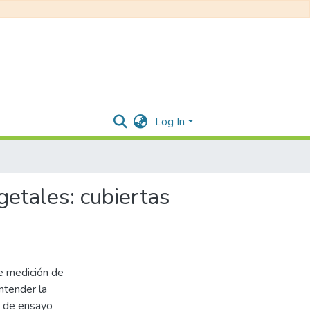
Log In
getales: cubiertas
e medición de
ntender la
as de ensayo