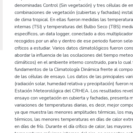
denominadas Control (Sin vegetación) y tres células de e
combinaciones de vegetación (cubiertas y fachadas) insta
de clima tropical. En ellas fueron medidas las temperatura
internas (TSI) y temperaturas del Bulbo Seco (TBS) medi
específicos, un data logger, conectado a dos multiplicado
recogidos por un año y dentro de ese periodo fueron sele
críticos a estudiar. Varios datos climatológicos fueron co
abordar la influencia de las oscilaciones del tiempo mete
climáticos) en el ambiente interno construido, para lo cual
fundamentos de la Climatología Dinámica frente al compo
de las células de ensayo. Los datos de las principales vari
(radiación solar, humedad relativa y precipitación) fueron r
Estación Meteorológica del CRHEA. Los resultados revela
ensayo con vegetación en cubierta y fachadas, presenta má
variaciones de temperaturas diarias, es decir, mejor comp
ya que muestra las menores amplitudes térmicas, los ma
térmicos, las menores temperaturas en días de calor ext
en días de frío. Durante el día crítico de calor, las mayores