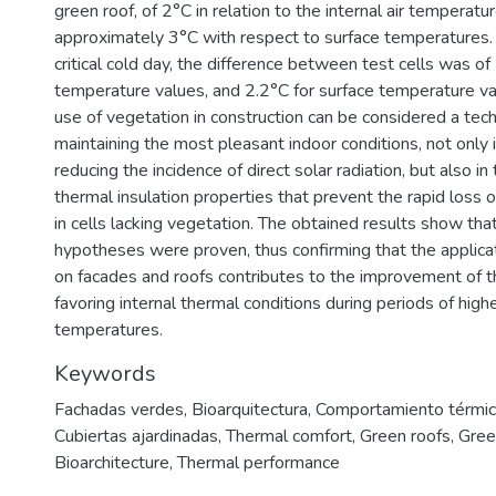
green roof, of 2°C in relation to the internal air temperatu
approximately 3°C with respect to surface temperatures.
critical cold day, the difference between test cells was of 
temperature values, and 2.2°C for surface temperature va
use of vegetation in construction can be considered a tec
maintaining the most pleasant indoor conditions, not only i
reducing the incidence of direct solar radiation, but also in
thermal insulation properties that prevent the rapid loss o
in cells lacking vegetation. The obtained results show that 
hypotheses were proven, thus confirming that the applica
on facades and roofs contributes to the improvement of 
favoring internal thermal conditions during periods of high
temperatures.
Keywords
Fachadas verdes
,
Bioarquitectura
,
Comportamiento térmi
Cubiertas ajardinadas
,
Thermal comfort
,
Green roofs
,
Gree
Bioarchitecture
,
Thermal performance