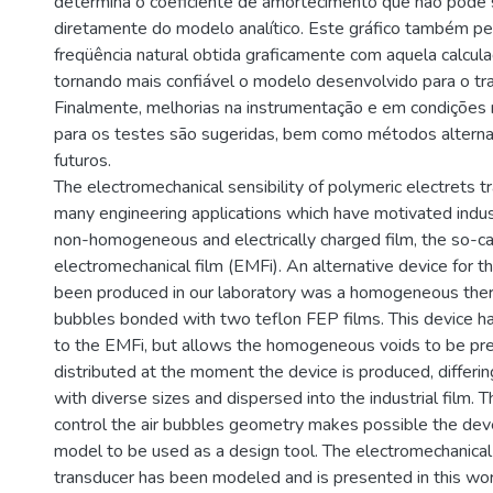
determina o coeficiente de amortecimento que não pode 
diretamente do modelo analítico. Este gráfico também pe
freqüência natural obtida graficamente com aquela calcul
tornando mais confiável o modelo desenvolvido para o tr
Finalmente, melhorias na instrumentação e em condições
para os testes são sugeridas, bem como métodos alterna
futuros.
The electromechanical sensibility of polymeric electrets t
many engineering applications which have motivated indust
non-homogeneous and electrically charged film, the so-ca
electromechanical film (EMFi). An alternative device for t
been produced in our laboratory was a homogeneous the
bubbles bonded with two teflon FEP films. This device has
to the EMFi, but allows the homogeneous voids to be pr
distributed at the moment the device is produced, differi
with diverse sizes and dispersed into the industrial film. T
control the air bubbles geometry makes possible the de
model to be used as a design tool. The electromechanical
transducer has been modeled and is presented in this work