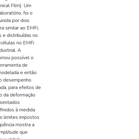
ical Film). Um
boratório, foi o
nida por dois
ra similar ao EMFi,
e distribuídas no
 células no EMFi
ustrial. A
ornou possível o
erramenta de
 modelada e então
a o desempenho
a, para efeitos de
ão da deformação
resentados
finidos à medida
o limites impostos
qüência mostra a
amplitude que