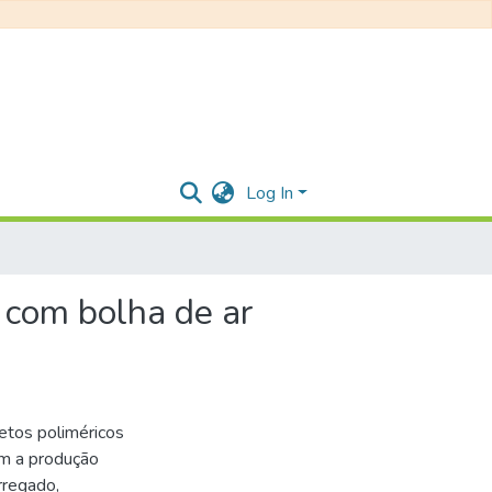
Log In
 com bolha de ar
etos poliméricos
am a produção
rregado,