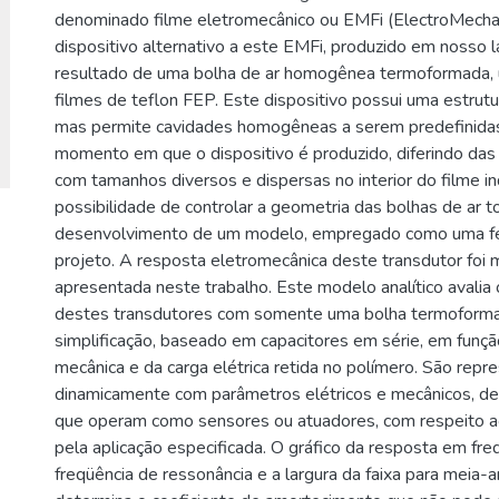
denominado filme eletromecânico ou EMFi (ElectroMechan
dispositivo alternativo a este EMFi, produzido em nosso la
resultado de uma bolha de ar homogênea termoformada, u
filmes de teflon FEP. Este dispositivo possui uma estrutu
mas permite cavidades homogêneas a serem predefinidas 
momento em que o dispositivo é produzido, diferindo das
com tamanhos diversos e dispersas no interior do filme ind
possibilidade de controlar a geometria das bolhas de ar t
desenvolvimento de um modelo, empregado como uma f
projeto. A resposta eletromecânica deste transdutor foi
apresentada neste trabalho. Este modelo analítico avali
destes transdutores com somente uma bolha termoformad
simplificação, baseado em capacitores em série, em funç
mecânica e da carga elétrica retida no polímero. São rep
dinamicamente com parâmetros elétricos e mecânicos, de
que operam como sensores ou atuadores, com respeito a
pela aplicação especificada. O gráfico da resposta em fre
freqüência de ressonância e a largura da faixa para meia-