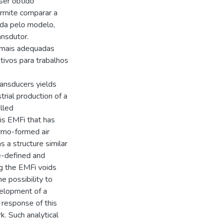
ser obtido
rmite comparar a
ada pelo modelo,
ansdutor.
 mais adequadas
tivos para trabalhos
ransducers yields
rial production of a
lled
his EMFi that has
rmo-formed air
 a structure similar
e-defined and
ng the EMFi voids
he possibility to
velopment of a
 response of this
. Such analytical