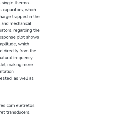
a single thermo-
s capacitors, which
charge trapped in the
l and mechanical
ators, regarding the
 response plot shows
mplitude, which
d directly from the
natural frequency
odel, making more
ntation
ested, as well as
res com eletretos
,
ret transducers
,