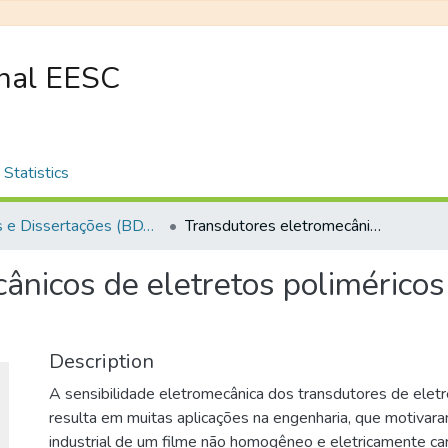
onal EESC
Statistics
Teses e Dissertações (BDTD USP)
Transdutores eletromecânicos de eletretos poliméricos com bolha de ar termoformada
ânicos de eletretos poliméricos
Description
A sensibilidade eletromecânica dos transdutores de eletr
resulta em muitas aplicações na engenharia, que motivar
industrial de um filme não homogêneo e eletricamente ca