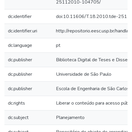
25112010-104705/
dc.identifier
doi:10.11606/T.18.2010.tde-251
dc.identifier.uri
http://repositorio.eesc.usp.br/hand
dc.language
pt
dc.publisher
Biblioteca Digital de Teses e Disse
dc.publisher
Universidade de São Paulo
dc.publisher
Escola de Engenharia de São Carlos
dc.rights
Liberar o conteúdo para acesso públi
dc.subject
Planejamento