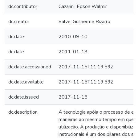
dc.contributor
Cazarini, Edson Walmir
dc.creator
Salve, Guilherme Bizarro
dc.date
2010-09-10
dc.date
2011-01-18
dc.date.accessioned
2017-11-15T11:19:59Z
dc.date.available
2017-11-15T11:19:59Z
dc.date.issued
2017-11-15
dc.description
A tecnologia apóia o processo de ens
maneiras ao mesmo tempo em que tra
utilização. A produção e disponibiliza
instrucionais é um dos pilares dos si