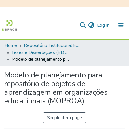
(current)
Log In
Home
Repositório Institucional EESC
Communities & Collections
Teses e Dissertações (BDTD USP)
Modelo de planejamento para repositório de objetos de aprendizagem em organizações educacionais (MOPROA)
All of DSpace
Statistics
Modelo de planejamento para
repositório de objetos de
aprendizagem em organizações
educacionais (MOPROA)
Simple item page