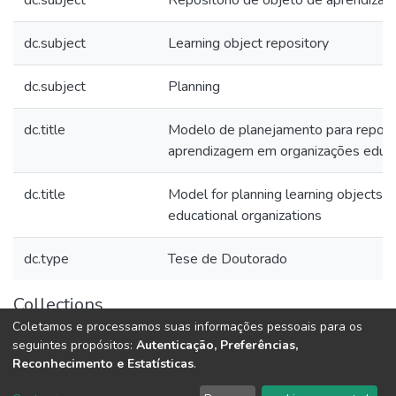
dc.subject
Repositório de objeto de aprendiza
dc.subject
Learning object repository
dc.subject
Planning
dc.title
Modelo de planejamento para reposit
aprendizagem em organizações edu
dc.title
Model for planning learning objects r
educational organizations
dc.type
Tese de Doutorado
Collections
Coletamos e processamos suas informações pessoais para os
Teses e Dissertações (BDTD USP)
seguintes propósitos:
Autenticação, Preferências,
Reconhecimento e Estatísticas
.
DSpace software
copyright © 2002-2026
LYRASIS