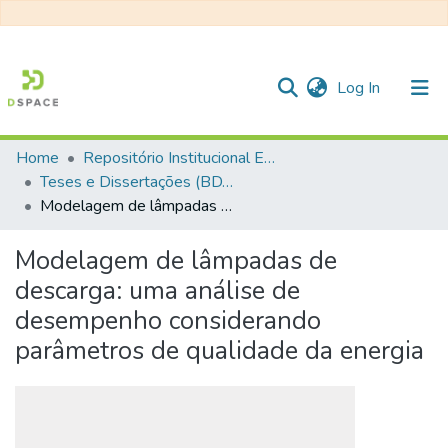
(current)
Log In
Home
Repositório Institucional EESC
Communities & Collections
Teses e Dissertações (BDTD USP)
Modelagem de lâmpadas de descarga: uma análise de desempenho considerando parâmetros de qualidade da energia
All of DSpace
Statistics
Modelagem de lâmpadas de
descarga: uma análise de
desempenho considerando
parâmetros de qualidade da energia