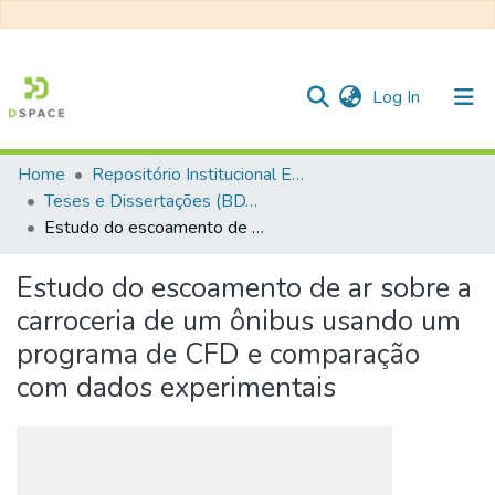
(current)
Log In
Home
Repositório Institucional EESC
Communities & Collections
Teses e Dissertações (BDTD USP)
Estudo do escoamento de ar sobre a carroceria de um ônibus usando um programa de CFD e comparação com dados experimentais
All of DSpace
Statistics
Estudo do escoamento de ar sobre a
carroceria de um ônibus usando um
programa de CFD e comparação
com dados experimentais