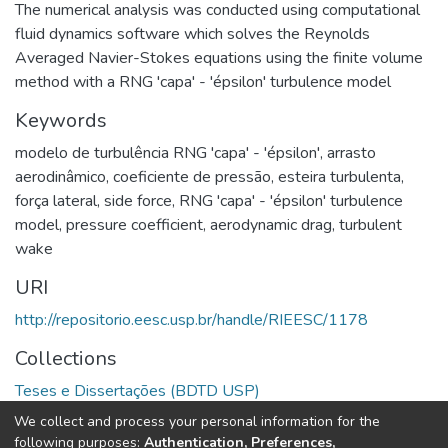
The numerical analysis was conducted using computational
fluid dynamics software which solves the Reynolds
Averaged Navier-Stokes equations using the finite volume
method with a RNG 'capa' - 'épsilon' turbulence model
Keywords
modelo de turbulência RNG 'capa' - 'épsilon'
,
arrasto
aerodinâmico
,
coeficiente de pressão
,
esteira turbulenta
,
força lateral
,
side force
,
RNG 'capa' - 'épsilon' turbulence
model
,
pressure coefficient
,
aerodynamic drag
,
turbulent
wake
URI
http://repositorio.eesc.usp.br/handle/RIEESC/1178
Collections
Teses e Dissertações (BDTD USP)
We collect and process your personal information for the
Full item page
following purposes:
Authentication, Preferences,