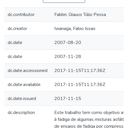
dc.contributor
Fabbri, Glauco Túlio Pessa
dc.creator
Iwanaga, Fabio Issao
dc.date
2007-08-20
dc.date
2007-11-28
dc.date.accessioned
2017-11-15T11:17:36Z
dc.date.available
2017-11-15T11:17:36Z
dc.date.issued
2017-11-15
dc.description
Este trabalho tem como objetivo ava
à fadiga de algumas misturas asfáltic
de ensaios de fadiga por compressão