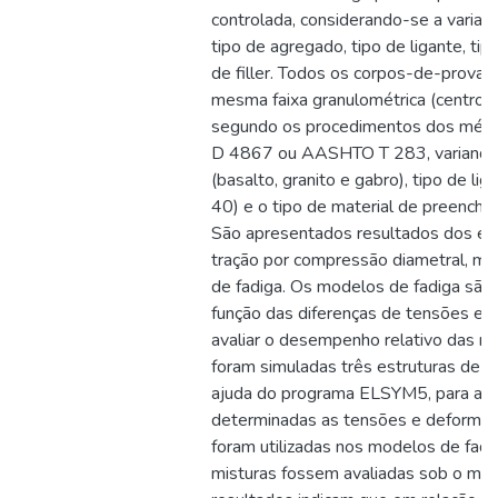
controlada, considerando-se a variaçã
tipo de agregado, tipo de ligante, ti
de filler. Todos os corpos-de-prova
mesma faixa granulométrica (centro d
segundo os procedimentos dos mét
D 4867 ou AASHTO T 283, variando 
(basalto, granito e gabro), tipo de l
40) e o tipo de material de preenchim
São apresentados resultados dos ens
tração por compressão diametral, mód
de fadiga. Os modelos de fadiga sã
função das diferenças de tensões e 
avaliar o desempenho relativo das mi
foram simuladas três estruturas de 
ajuda do programa ELSYM5, para as 
determinadas as tensões e deformaç
foram utilizadas nos modelos de fadi
misturas fossem avaliadas sob o mes