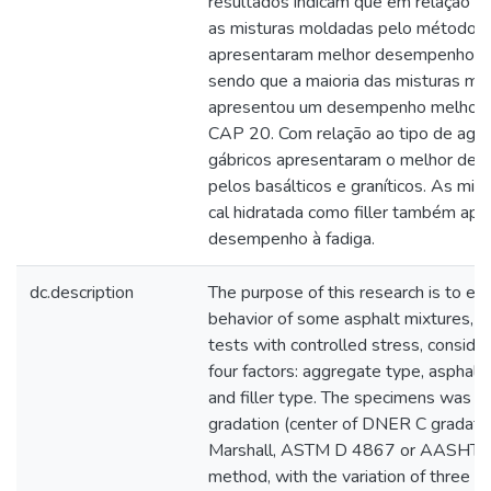
resultados indicam que em relação a
as misturas moldadas pelo método
apresentaram melhor desempenho (mai
sendo que a maioria das misturas 
apresentou um desempenho melhor 
CAP 20. Com relação ao tipo de agre
gábricos apresentaram o melhor de
pelos basálticos e graníticos. As mi
cal hidratada como filler também ap
desempenho à fadiga.
dc.description
The purpose of this research is to ev
behavior of some asphalt mixtures, b
tests with controlled stress, consider
four factors: aggregate type, asphal
and filler type. The specimens was 
gradation (center of DNER C gradatio
Marshall, ASTM D 4867 or AASHTO
method, with the variation of three a