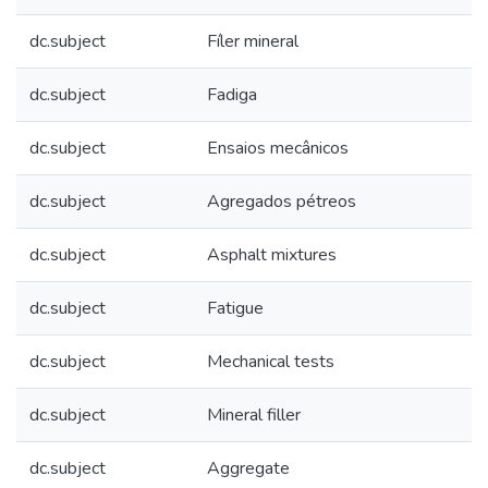
dc.subject
Fíler mineral
dc.subject
Fadiga
dc.subject
Ensaios mecânicos
dc.subject
Agregados pétreos
dc.subject
Asphalt mixtures
dc.subject
Fatigue
dc.subject
Mechanical tests
dc.subject
Mineral filler
dc.subject
Aggregate