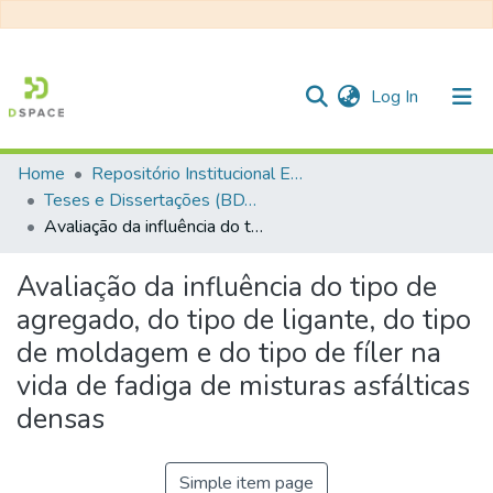
(current)
Log In
Home
Repositório Institucional EESC
Communities & Collections
Teses e Dissertações (BDTD USP)
Avaliação da influência do tipo de agregado, do tipo de ligante, do tipo de moldagem e do tipo de fíler na vida de fadiga de misturas asfálticas densas
All of DSpace
Statistics
Avaliação da influência do tipo de
agregado, do tipo de ligante, do tipo
de moldagem e do tipo de fíler na
vida de fadiga de misturas asfálticas
densas
Simple item page