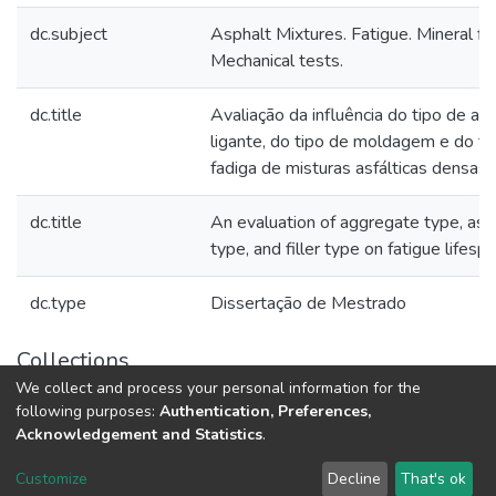
dc.subject
Asphalt Mixtures. Fatigue. Mineral fil
Mechanical tests.
dc.title
Avaliação da influência do tipo de ag
ligante, do tipo de moldagem e do tip
fadiga de misturas asfálticas densas
dc.title
An evaluation of aggregate type, asp
type, and filler type on fatigue lifesp
dc.type
Dissertação de Mestrado
Collections
We collect and process your personal information for the
Teses e Dissertações (BDTD USP)
following purposes:
Authentication, Preferences,
Acknowledgement and Statistics
.
DSpace software
copyright © 2002-2026
LYRASIS
Customize
Decline
That's ok