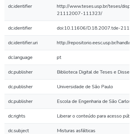
dc.identifier
http://www.teses.usp.br/teses/disp
21112007-111323/
dc.identifier
doi:10.11606/D.18.2007.tde-211
dc.identifier.uri
http://repositorio.eesc.usp.br/hand
dc.language
pt
dc.publisher
Biblioteca Digital de Teses e Disse
dc.publisher
Universidade de São Paulo
dc.publisher
Escola de Engenharia de São Carlos
dc.rights
Liberar o conteúdo para acesso públi
dc.subject
Misturas asfálticas