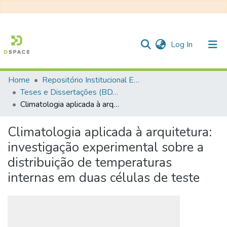
(current)
Log In
Home
Repositório Institucional EESC
Communities & Collections
Teses e Dissertações (BDTD USP)
Climatologia aplicada à arquitetura: investigação experimental sobre a distribuição de temperaturas internas em duas células de teste
All of DSpace
Statistics
Climatologia aplicada à arquitetura:
investigação experimental sobre a
distribuição de temperaturas
internas em duas células de teste