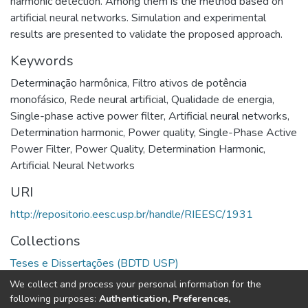
harmonic detection. Among them is the method based on
artificial neural networks. Simulation and experimental
results are presented to validate the proposed approach.
Keywords
Determinação harmônica
,
Filtro ativos de potência
monofásico
,
Rede neural artificial
,
Qualidade de energia
,
Single-phase active power filter
,
Artificial neural networks
,
Determination harmonic
,
Power quality
,
Single-Phase Active
Power Filter
,
Power Quality
,
Determination Harmonic
,
Artificial Neural Networks
URI
http://repositorio.eesc.usp.br/handle/RIEESC/1931
Collections
Teses e Dissertações (BDTD USP)
We collect and process your personal information for the
Full item page
following purposes:
Authentication, Preferences,