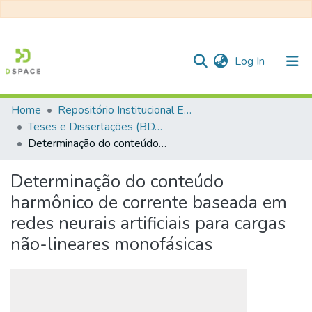
(current)
Log In
Home
Repositório Institucional EESC
Communities & Collections
Teses e Dissertações (BDTD USP)
Determinação do conteúdo harmônico de corrente baseada em redes neurais artificiais para cargas não-lineares monofásicas
All of DSpace
Statistics
Determinação do conteúdo
harmônico de corrente baseada em
redes neurais artificiais para cargas
não-lineares monofásicas