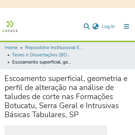
(current)
Log In
Home
Repositório Institucional EESC
Communities & Collections
Teses e Dissertações (BDTD USP)
Escoamento superficial, geometria e perfil de alteração na análise de taludes de corte nas Formações Botucatu, Serra Geral e Intrusivas Básicas Tabulares, SP
All of DSpace
Statistics
Escoamento superficial, geometria e
perfil de alteração na análise de
taludes de corte nas Formações
Botucatu, Serra Geral e Intrusivas
Básicas Tabulares, SP