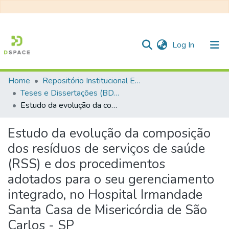
(current)
Log In
Home
Repositório Institucional EESC
Communities & Collections
Teses e Dissertações (BDTD USP)
Estudo da evolução da composição dos resíduos de serviços de saúde (RSS) e dos procedimentos adotados para o seu gerenciamento integrado, no Hospital Irmandade Santa Casa de Misericórdia de São Carlos - SP
All of DSpace
Statistics
Estudo da evolução da composição
dos resíduos de serviços de saúde
(RSS) e dos procedimentos
adotados para o seu gerenciamento
integrado, no Hospital Irmandade
Santa Casa de Misericórdia de São
Carlos - SP