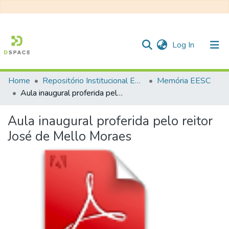
(current)
Log In
Home
Repositório Institucional EESC
Memória EESC
Communities & Collections
Aula inaugural proferida pelo reitor José de Mello Moraes
All of DSpace
Aula inaugural proferida pelo reitor
Statistics
José de Mello Moraes