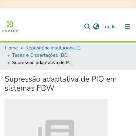
(current)
Log In
Home
Repositório Institucional EESC
Communities & Collections
Teses e Dissertações (BDTD USP)
Supressão adaptativa de PIO em sistemas FBW
All of DSpace
Statistics
Supressão adaptativa de PIO em
sistemas FBW