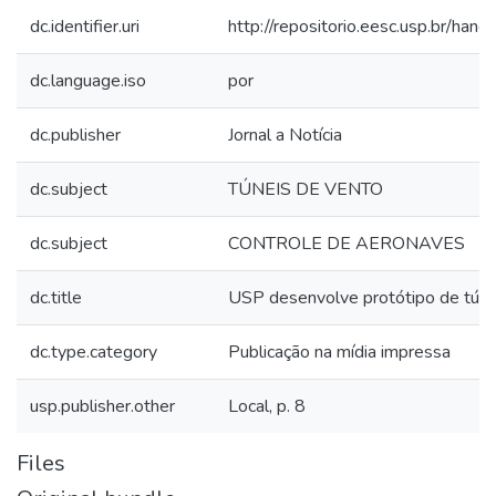
dc.identifier.uri
http://repositorio.eesc.usp.br/ha
dc.language.iso
por
dc.publisher
Jornal a Notícia
dc.subject
TÚNEIS DE VENTO
dc.subject
CONTROLE DE AERONAVES
dc.title
USP desenvolve protótipo de túne
dc.type.category
Publicação na mídia impressa
usp.publisher.other
Local, p. 8
Files