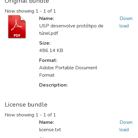
Original bundle
Now showing
1 - 1 of 1
Name:
Down
USP desenvolve protótipo de
load
túnel.pdf
Size:
486.14 KB
Format:
Adobe Portable Document
Format
Description:
License bundle
Now showing
1 - 1 of 1
Name:
Down
license.txt
load