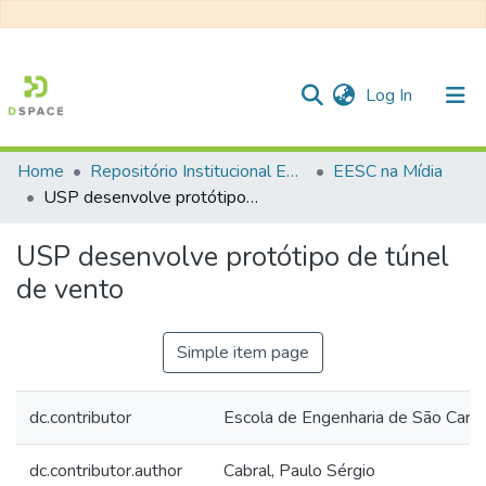
(current)
Log In
Home
Repositório Institucional EESC
EESC na Mídia
Communities & Collections
USP desenvolve protótipo de túnel de vento
All of DSpace
USP desenvolve protótipo de túnel
Statistics
de vento
Simple item page
dc.contributor
Escola de Engenharia de São Car
dc.contributor.author
Cabral, Paulo Sérgio