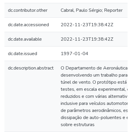
dc.contributor.other
Cabral, Paulo Sérgio; Reporter
dc.date.accessioned
2022-11-23T19:38:42Z
dc.date.available
2022-11-23T19:38:42Z
dc.date.issued
1997-01-04
dc.description.abstract
O Departamento de Aeronáutica 
desenvolvendo um trabalho para c
túnel de vento. O protótipo está e
testes, em escala experimental, 
reduzidos e com várias alternativa
inclusive para veículos automotor
de parâmetros aerodinâmicos, est
dissipação de auto-poluentes e ef
sobre estruturas