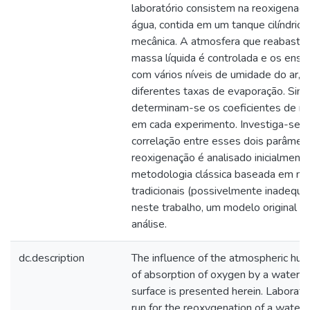
laboratório consistem na reoxigena
água, contida em um tanque cilíndrico
mecânica. A atmosfera que reabastec
massa líquida é controlada e os ensa
com vários níveis de umidade do ar, 
diferentes taxas de evaporação. Sim
determinam-se os coeficientes de re
em cada experimento. Investiga-se n
correlação entre esses dois parâmet
reoxigenação é analisado inicialment
metodologia clássica baseada em m
tradicionais (possivelmente inadequ
neste trabalho, um modelo original 
análise.
dc.description
The influence of the atmospheric hum
of absorption of oxygen by a water b
surface is presented herein. Laborat
run for the reoxygenation of a water 