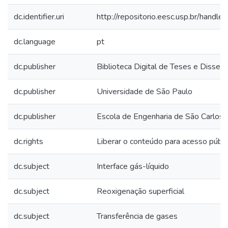
dc.identifier.uri
http://repositorio.eesc.usp.br/hand
dc.language
pt
dc.publisher
Biblioteca Digital de Teses e Disse
dc.publisher
Universidade de São Paulo
dc.publisher
Escola de Engenharia de São Carlos
dc.rights
Liberar o conteúdo para acesso públi
dc.subject
Interface gás-líquido
dc.subject
Reoxigenação superficial
dc.subject
Transferência de gases