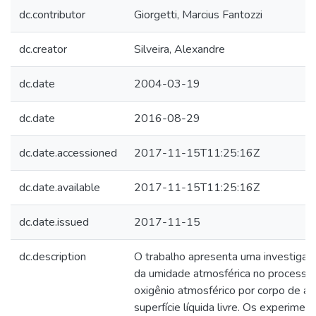
dc.contributor
Giorgetti, Marcius Fantozzi
dc.creator
Silveira, Alexandre
dc.date
2004-03-19
dc.date
2016-08-29
dc.date.accessioned
2017-11-15T11:25:16Z
dc.date.available
2017-11-15T11:25:16Z
dc.date.issued
2017-11-15
dc.description
O trabalho apresenta uma investigaçã
da umidade atmosférica no processo
oxigênio atmosférico por corpo de ág
superfície líquida livre. Os experime