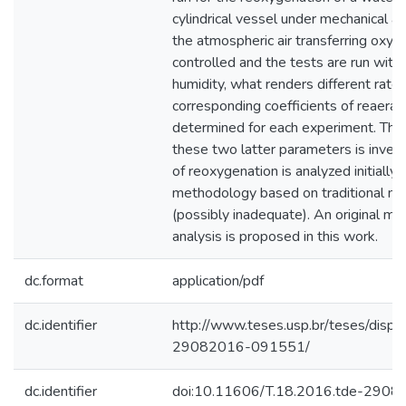
cylindrical vessel under mechanical agi
the atmospheric air transferring oxyg
controlled and the tests are run with 
humidity, what renders different rate
corresponding coefficients of reaerat
determined for each experiment. The
these two latter parameters is inves
of reoxygenation is analyzed initially u
methodology based on traditional m
(possibly inadequate). An original mo
analysis is proposed in this work.
dc.format
application/pdf
dc.identifier
http://www.teses.usp.br/teses/disp
29082016-091551/
dc.identifier
doi:10.11606/T.18.2016.tde-290