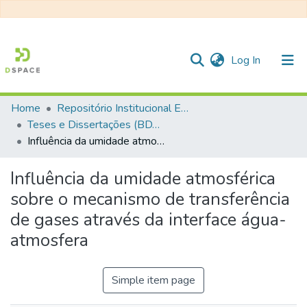
(current)
Log In
Home
Repositório Institucional EESC
Communities & Collections
Teses e Dissertações (BDTD USP)
Influência da umidade atmosférica sobre o mecanismo de transferência de gases através da interface água-atmosfera
All of DSpace
Statistics
Influência da umidade atmosférica
sobre o mecanismo de transferência
de gases através da interface água-
atmosfera
Simple item page