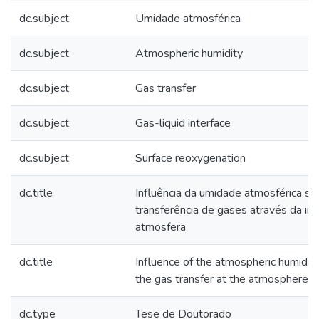
dc.subject
Umidade atmosférica
dc.subject
Atmospheric humidity
dc.subject
Gas transfer
dc.subject
Gas-liquid interface
dc.subject
Surface reoxygenation
dc.title
Influência da umidade atmosférica s
transferência de gases através da in
atmosfera
dc.title
Influence of the atmospheric humidit
the gas transfer at the atmosphere-w
dc.type
Tese de Doutorado