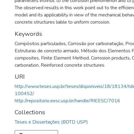
parameters intrinsic to the corrosion phenomenon and to 
The observed results in this work point out to the efficie
model and its applicability in view of the mechanical behav
concrete structures liable to uniform corrosion.
Keywords
Compósitos particulados
,
Corrosão por carbonatação
,
Pro
Estruturas de concreto armado
,
Método dos Elementos Fi
composites
,
Finite Element Method
,
Corrosion products
,
carbonation
,
Reinforced concrete structures
URI
http://www.teses.usp.br/teses/disponiveis/18/18134/
100452/
http://repositorio.eesc.usp.br/handle/RIEESC/7016
Collections
Teses e Dissertações (BDTD USP)