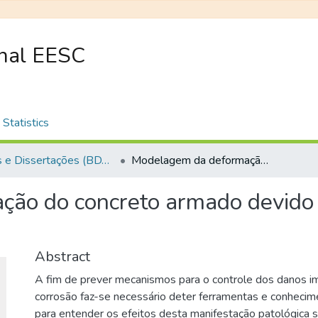
onal EESC
Statistics
Teses e Dissertações (BDTD USP)
Modelagem da deformação do concreto armado devido à formação dos produtos de corrosão
ão do concreto armado devido 
Abstract
A fim de prever mecanismos para o controle dos danos i
corrosão faz-se necessário deter ferramentas e conhecim
para entender os efeitos desta manifestação patológica 