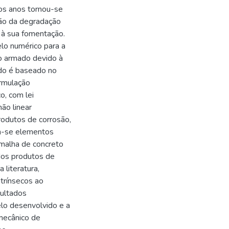
os anos tornou-se
ção da degradação
 à sua fomentação.
lo numérico para a
o armado devido à
do é baseado no
rmulação
o, com lei
ão linear
rodutos de corrosão,
am-se elementos
à malha de concreto
dos produtos de
 literatura,
ntrínsecos ao
ultados
lo desenvolvido e a
mecânico de