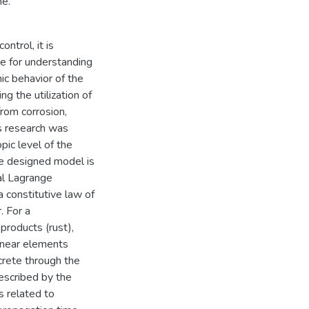
me.
ntrol, it is
e for understanding
ic behavior of the
g the utilization of
from corrosion,
is research was
ic level of the
he designed model is
al Lagrange
a constitutive law of
. For a
products (rust),
 linear elements
ncrete through the
escribed by the
s related to