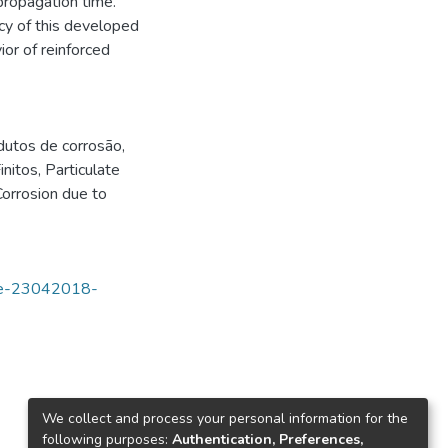
propagation time.
ncy of this developed
ior of reinforced
dutos de corrosão
,
nitos
,
Particulate
Corrosion due to
tde-23042018-
We collect and process your personal information for the
following purposes:
Authentication, Preferences,