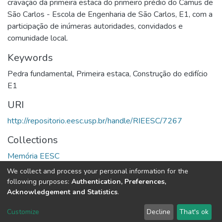
cravação da primeira estaca do primeiro prédio do Camus de
São Carlos - Escola de Engenharia de São Carlos, E1, com a
participação de inúmeras autoridades, convidados e
comunidade local.
Keywords
Pedra fundamental
,
Primeira estaca
,
Construção do edifício
E1
URI
http://repositorio.eesc.usp.br/handle/RIEESC/7267
Collections
Memória EESC
We collect and process your personal information for the
Full item page
following purposes:
Authentication, Preferences,
Acknowledgement and Statistics
.
DSpace software
copyright © 2002-2026
LYRASIS
Customize
Decline
That's ok
Cookie settings
Send Feedback