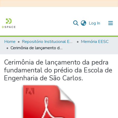
(current)
Log In
Home
Repositório Institucional EESC
Memória EESC
Communities & Collections
Cerimônia de lançamento da pedra fundamental do prédio da Escola de Engenharia de São Carlos.
All of DSpace
Cerimônia de lançamento da pedra
Statistics
fundamental do prédio da Escola de
Engenharia de São Carlos.